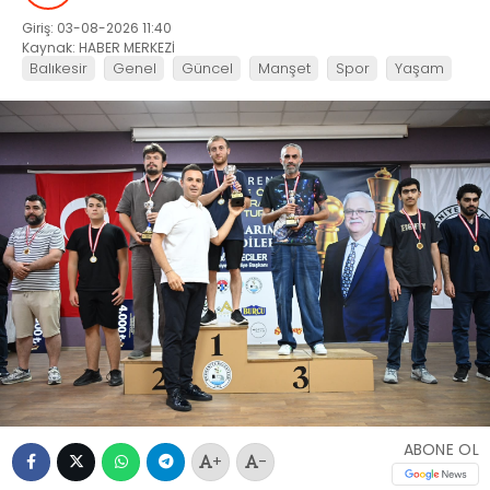
Giriş: 03-08-2026 11:40
Kaynak: HABER MERKEZİ
Balıkesir
Genel
Güncel
Manşet
Spor
Yaşam
ABONE OL
+
-