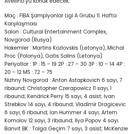
Avellino’yu konuk edecek.
Maç : FIBA Şampiyonlar Ligi A Grubu 11. Hafta
Karşılaşması
Salon : Cultural Entertainment Complex,
Novgorod (Rusya)
Hakemler : Martins Kozlovskis (Letonya), Michal
Proc (Polonya), Gatis Salins (Letonya)
Periyotlar : 1P : 15 – 19 2P : 27 – 30 3P : 10 – 14 4P :
20 – 12 MS : 72 – 75
Nizhny Novgorod : Anton Astapkovich 6 sayı, 7
ribaund; Christopher Czerapowicz 11 sayı, 1
ribaund; Kendrick Perry 15 sayı, 4 asist; Ivan
Strebkov 14 sayı, 4 ribaund; Vladimir Dragicevic
6 sayı, 6 ribaund; Ian Hummer 4 sayı; Artem
Komolov 12 sayı, 3 ribaund; Ilya Popov 4 sayı.
Banvit BK : Tolga Geçim 7 sayı, 3 asist; McKenzie