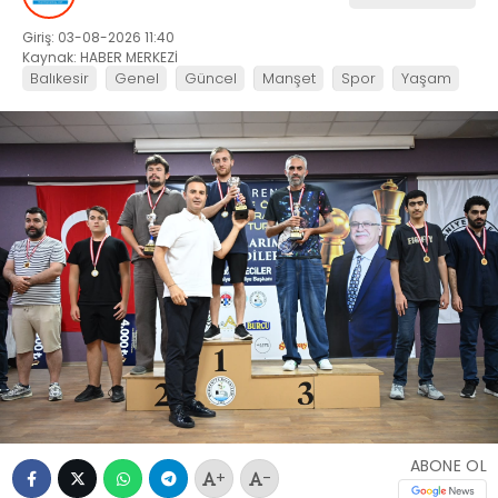
Giriş: 03-08-2026 11:40
Kaynak: HABER MERKEZİ
Balıkesir
Genel
Güncel
Manşet
Spor
Yaşam
ABONE OL
+
-