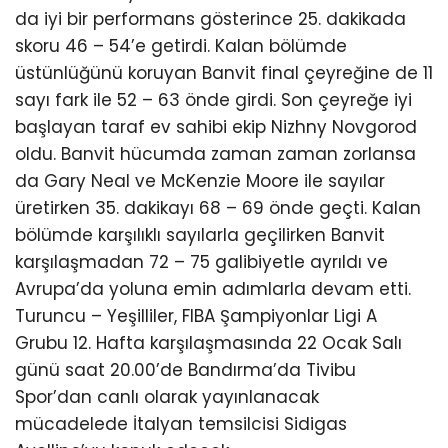
da iyi bir performans gösterince 25. dakikada
skoru 46 – 54’e getirdi. Kalan bölümde
üstünlüğünü koruyan Banvit final çeyreğine de 11
sayı fark ile 52 – 63 önde girdi. Son çeyreğe iyi
başlayan taraf ev sahibi ekip Nizhny Novgorod
oldu. Banvit hücumda zaman zaman zorlansa
da Gary Neal ve McKenzie Moore ile sayılar
üretirken 35. dakikayı 68 – 69 önde geçti. Kalan
bölümde karşılıklı sayılarla geçilirken Banvit
karşılaşmadan 72 – 75 galibiyetle ayrıldı ve
Avrupa’da yoluna emin adımlarla devam etti.
Turuncu – Yeşilliler, FIBA Şampiyonlar Ligi A
Grubu 12. Hafta karşılaşmasında 22 Ocak Salı
günü saat 20.00’de Bandırma’da Tivibu
Spor’dan canlı olarak yayınlanacak
mücadelede İtalyan temsilcisi Sidigas