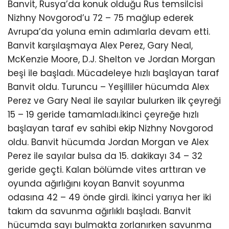
Banvit, Rusya’da konuk olduğu Rus temsilcisi
Nizhny Novgorod’u 72 – 75 mağlup ederek
Avrupa’da yoluna emin adımlarla devam etti.
Banvit karşılaşmaya Alex Perez, Gary Neal,
McKenzie Moore, D.J. Shelton ve Jordan Morgan
beşi ile başladı. Mücadeleye hızlı başlayan taraf
Banvit oldu. Turuncu – Yeşilliler hücumda Alex
Perez ve Gary Neal ile sayılar bulurken ilk çeyreği
15 – 19 geride tamamladı.İkinci çeyreğe hızlı
başlayan taraf ev sahibi ekip Nizhny Novgorod
oldu. Banvit hücumda Jordan Morgan ve Alex
Perez ile sayılar bulsa da 15. dakikayı 34 – 32
geride geçti. Kalan bölümde vites arttıran ve
oyunda ağırlığını koyan Banvit soyunma
odasına 42 – 49 önde girdi. İkinci yarıya her iki
takım da savunma ağırlıklı başladı. Banvit
hücumda sayı bulmakta zorlanırken savunma