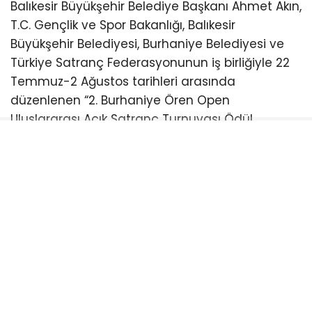
Balıkesir Büyükşehir Belediye Başkanı Ahmet Akın,
T.C. Gençlik ve Spor Bakanlığı, Balıkesir
Büyükşehir Belediyesi, Burhaniye Belediyesi ve
Türkiye Satranç Federasyonunun iş birliğiyle 22
Temmuz-2 Ağustos tarihleri arasında
düzenlenen “2. Burhaniye Ören Open
Uluslararası Açık Satranç Turnuvası Ödül
Töreni”ne katıldı.
Burhaniye Ahmet Akın Kültür
Merkezi’nde düzenlenen törene Akın’ın yanı sıra
CHP Balıkesir Milletvekili Serkan Sarı, Burhaniye
Belediye Başkanı Ali Kemal Deveciler, CHP
Balıkesir İl Başkanı Fikret Şahin, Türkiye Satranç
Federasyonu Başkanı Fethi Apaydın, Türkiye
Satranç Federasyonu (TSF) Balıkesir İl Temsilcisi
Mete Deniz, hakemler, antrenörler, sporcular,
veliler ve satrançseverler katıldı. Türkiye’nin ve
dünyanın farklı noktalarından gelen satranç