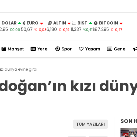
DOLAR
EURO
ALTIN
BİST
BITCOIN
2,85
50,67
6,180
11,337
$87.295
%0,06
%-0,03
%-0,19
%0,41
%-0,47
Manşet
Yerel
Spor
Yaşam
Genel
zı dünya evine girdi
oğan’ın kızı düny
SON 
TÜM YAZILARI