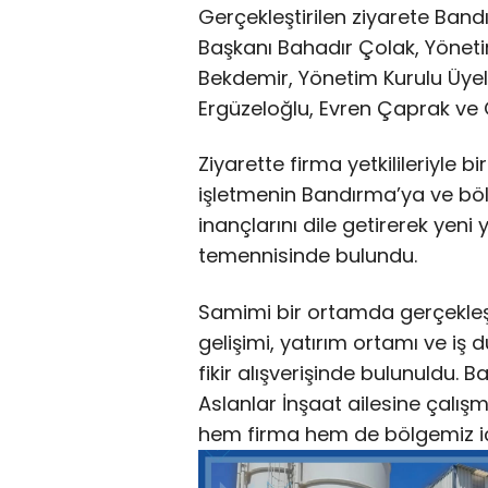
Gerçekleştirilen ziyarete Ban
Başkanı Bahadır Çolak, Yönet
Bekdemir, Yönetim Kurulu Üye
Ergüzeloğlu, Evren Çaprak ve O
Ziyarette firma yetkilileriyle b
işletmenin Bandırma’ya ve bö
inançlarını dile getirerek yeni 
temennisinde bulundu.
Samimi bir ortamda gerçekle
gelişimi, yatırım ortamı ve iş dü
fikir alışverişinde bulunuldu.
Aslanlar İnşaat ailesine çalışm
hem firma hem de bölgemiz için