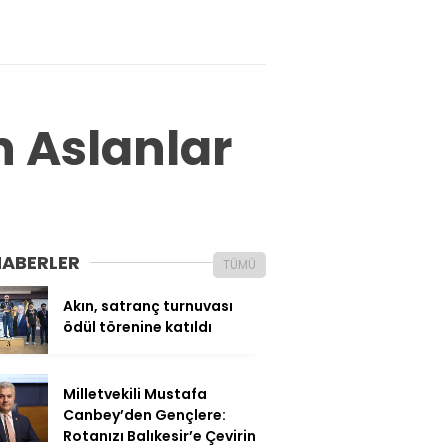
 Aslanlar
HABERLER
TÜMÜ
Akın, satranç turnuvası
ödül törenine katıldı
Milletvekili Mustafa
Canbey’den Gençlere:
Rotanızı Balıkesir’e Çevirin