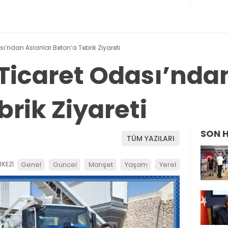
’ndan Aslanlar Beton’a Tebrik Ziyareti
icaret Odası’ndan
rik Ziyareti
SON 
TÜM YAZILARI
KEZİ
Genel
Güncel
Manşet
Yaşam
Yerel