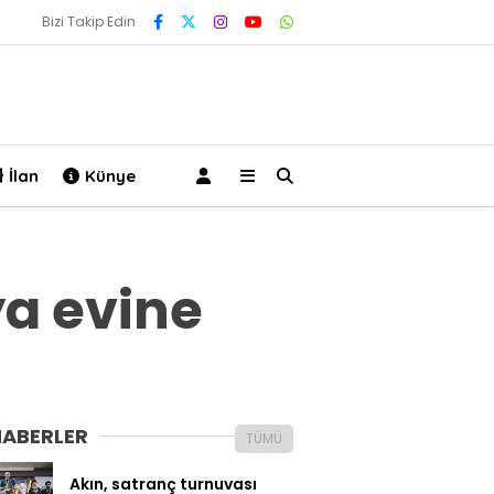
Bizi Takip Edin
İlan
Künye
a evine
HABERLER
TÜMÜ
Akın, satranç turnuvası