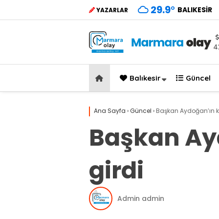
29.9
°
BALIKESIR
YAZARLAR
4
Balıkesir
Güncel
Ana Sayfa
›
Güncel
›
Başkan Aydoğan’ın kı
Başkan Ayd
girdi
Admin admin