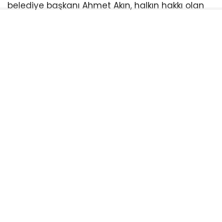
belediye başkanı Ahmet Akın, halkın hakkı olan
indirimi er ya da geç meclisten geçirmekte
kararlı. Balıkesirliler ise meclis sıralarını boş
bırakan bu anlayışa tepki gösterirken, bir sonraki
toplantıda kimlerin halkın indirimine “evet”
diyeceğini merakla bekliyor.