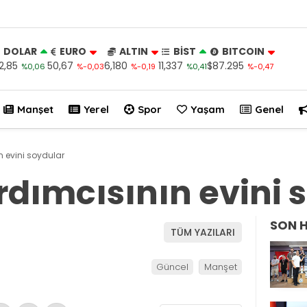
DOLAR
EURO
ALTIN
BİST
BITCOIN
2,85
50,67
6,180
11,337
$87.295
%0,06
%-0,03
%-0,19
%0,41
%-0,47
Manşet
Yerel
Spor
Yaşam
Genel
 evini soydular
dımcısının evini 
SON 
TÜM YAZILARI
Güncel
Manşet