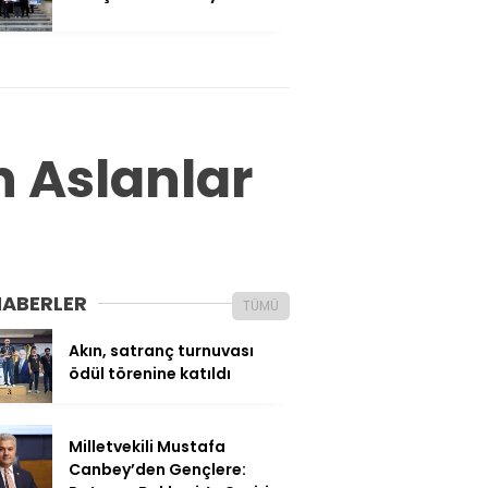
 Aslanlar
HABERLER
TÜMÜ
Akın, satranç turnuvası
ödül törenine katıldı
Milletvekili Mustafa
Canbey’den Gençlere: