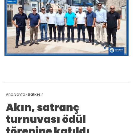
Ana Sayfa
›
Balıkesir
Akın, satranç
turnuvası ödül
törenine katıldı