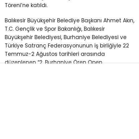
Töreni’ne katıldı.
Balıkesir Büyükşehir Belediye Başkanı Ahmet Akın,
T.C. Gençlik ve Spor Bakanlığı, Balıkesir
Büyükşehir Belediyesi, Burhaniye Belediyesi ve
Türkiye Satranç Federasyonunun iş birliğiyle 22
Temmuz-2 Ağustos tarihleri arasında
düzenlenen “2. Burhaniye Ören Open
Uluslararası Açık Satranç Turnuvası Ödül
Töreni”ne katıldı.
Burhaniye Ahmet Akın Kültür
Merkezi’nde düzenlenen törene Akın’ın yanı sıra
CHP Balıkesir Milletvekili Serkan Sarı, Burhaniye
Belediye Başkanı Ali Kemal Deveciler, CHP
Balıkesir İl Başkanı Fikret Şahin, Türkiye Satranç
Federasyonu Başkanı Fethi Apaydın, Türkiye
Satranç Federasyonu (TSF) Balıkesir İl Temsilcisi
Mete Deniz, hakemler, antrenörler, sporcular,