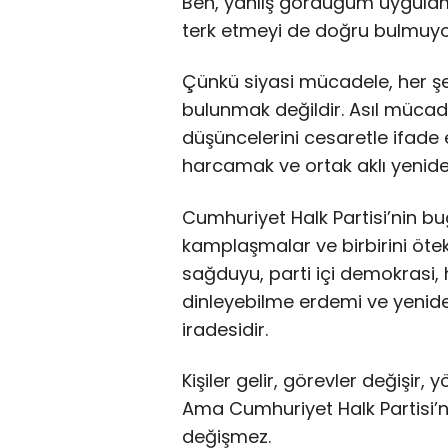
Ben, yanlış gördüğüm uygulam
terk etmeyi de doğru bulmuy
Çünkü siyasi mücadele, her şe
bulunmak değildir. Asıl müca
düşüncelerini cesaretle ifade 
harcamak ve ortak aklı yeniden
Cumhuriyet Halk Partisi’nin bugü
kamplaşmalar ve birbirini ötekil
sağduyu, parti içi demokrasi, h
dinleyebilme erdemi ve yenide
iradesidir.
Kişiler gelir, görevler değişir,
Ama Cumhuriyet Halk Partisi’n
değişmez.