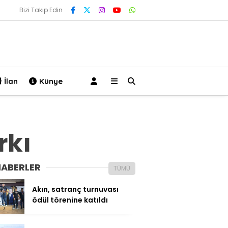
Bizi Takip Edin
İlan
Künye
rkı
HABERLER
TÜMÜ
Akın, satranç turnuvası
ödül törenine katıldı