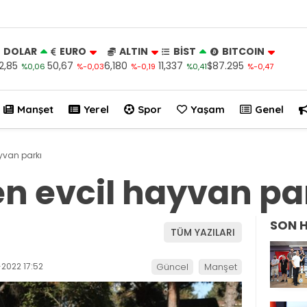
DOLAR
EURO
ALTIN
BİST
BITCOIN
2,85
50,67
6,180
11,337
$87.295
%0,06
%-0,03
%-0,19
%0,41
%-0,47
Manşet
Yerel
Spor
Yaşam
Genel
yvan parkı
n evcil hayvan pa
SON 
TÜM YAZILARI
2022 17:52
Güncel
Manşet