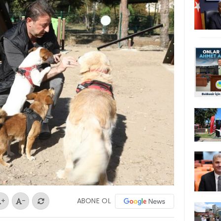
ABONE OL
+
-