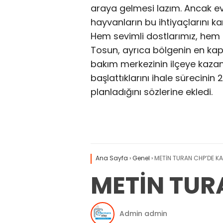
araya gelmesi lazım. Ancak e
hayvanların bu ihtiyaçlarını ka
Hem sevimli dostlarımız, hem 
Tosun, ayrıca bölgenin en kap
bakım merkezinin ilçeye kazandı
başlattıklarını ihale sürecinin 
planladığını sözlerine ekledi.
Ana Sayfa
›
Genel
›
METİN TURAN CHP’DE KA
METİN TUR
Admin admin