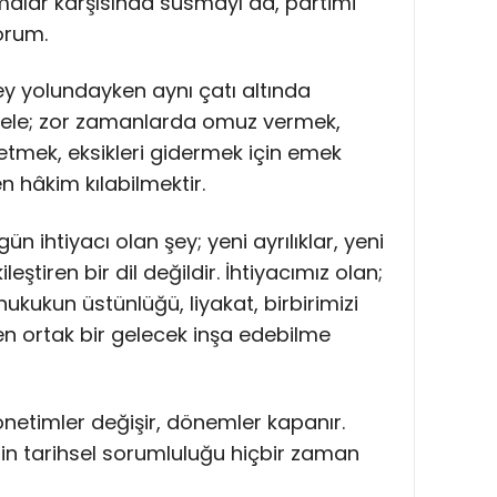
alar karşısında susmayı da, partimi
orum.
y yolundayken aynı çatı altında
dele; zor zamanlarda omuz vermek,
etmek, eksikleri gidermek için emek
 hâkim kılabilmektir.
n ihtiyacı olan şey; yeni ayrılıklar, yeni
eştiren bir dil değildir. İhtiyacımız olan;
ukukun üstünlüğü, liyakat, birbirimizi
n ortak bir gelecek inşa edebilme
 yönetimler değişir, dönemler kapanır.
in tarihsel sorumluluğu hiçbir zaman