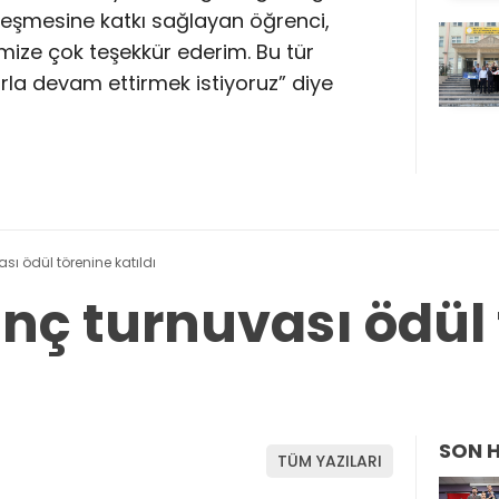
leşmesine katkı sağlayan öğrenci,
mize çok teşekkür ederim. Bu tür
rla devam ettirmek istiyoruz” diye
sı ödül törenine katıldı
anç turnuvası ödül
SON 
TÜM YAZILARI