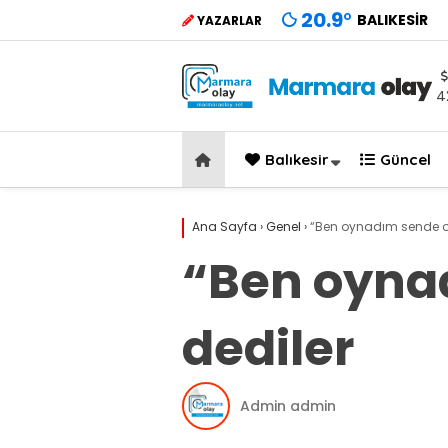
20.9
°
BALIKESIR
YAZARLAR
4
Balıkesir
Güncel
Ana Sayfa
›
Genel
›
“Ben oynadım sende oy
“Ben oyna
dediler
Admin admin