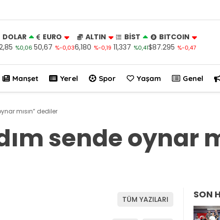
DOLAR
EURO
ALTIN
BİST
BITCOIN
2,85
50,67
6,180
11,337
$87.295
%0,06
%-0,03
%-0,19
%0,41
%-0,47
Manşet
Yerel
Spor
Yaşam
Genel
nar mısın” dediler
dım sende oynar m
SON 
TÜM YAZILARI