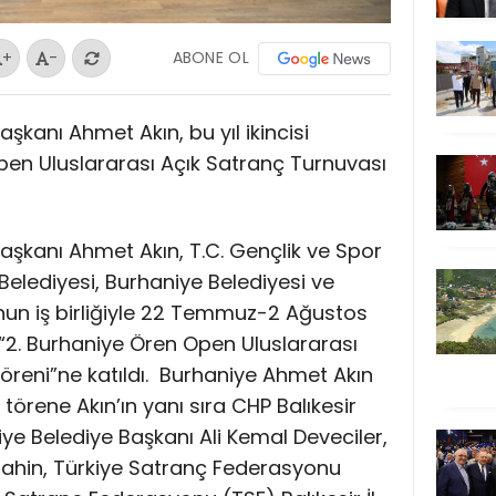
ABONE OL
+
-
aşkanı Ahmet Akın, bu yıl ikincisi
en Uluslararası Açık Satranç Turnuvası
Başkanı Ahmet Akın, T.C. Gençlik ve Spor
 Belediyesi, Burhaniye Belediyesi ve
un iş birliğiyle 22 Temmuz-2 Ağustos
 “2. Burhaniye Ören Open Uluslararası
reni”ne katıldı.
Burhaniye Ahmet Akın
törene Akın’ın yanı sıra CHP Balıkesir
niye Belediye Başkanı Ali Kemal Deveciler,
t Şahin, Türkiye Satranç Federasyonu