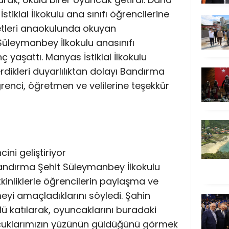
iklal İlkokulu ana sınıfı öğrencilerine
etleri anaokulunda okuyan
Süleymanbey İlkokulu anasınıfı
ç yaşattı. Manyas İstiklal İlkokulu
ikleri duyarlılıktan dolayı Bandırma
renci, öğretmen ve velilerine teşekkür
ini geliştiriyor
andırma Şehit Süleymanbey İlkokulu
inliklerle öğrencilerin paylaşma ve
meyi amaçladıklarını söyledi. Şahin
lü katılarak, oyuncaklarını buradaki
Çocuklarımızın yüzünün güldüğünü görmek