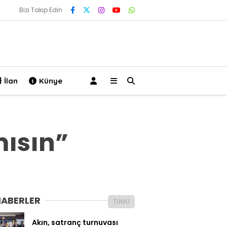
Bizi Takip Edin
İlan
Künye
ısın”
HABERLER
TÜMÜ
Akın, satranç turnuvası