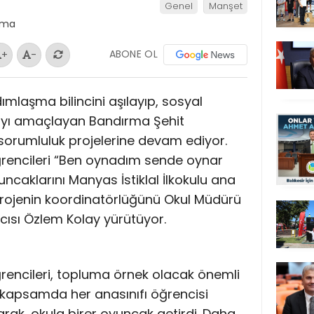
Genel
Manşet
ABONE OL
+
-
mlaşma bilincini aşılayıp, sosyal
ayı amaçlayan Bandırma Şehit
sorumluluk projelerine devam ediyor.
ğrencileri “Ben oynadım sende oynar
caklarını Manyas İstiklal İlkokulu ana
 Projenin koordinatörlüğünü Okul Müdürü
ısı Özlem Kolay yürütüyor.
rencileri, topluma örnek olacak önemli
u kapsamda her anasınıfı öğrencisi
rak, okula birer oyuncak getirdi. Daha