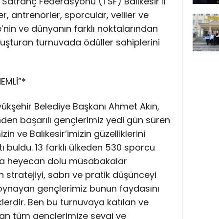
 Satranç Federasyonu (TSF) Balıkesir İl
, antrenörler, sporcular, veliler ve
e’nin ve dünyanın farklı noktalarından
uşturan turnuvada ödüller sahiplerini
EMLİ”*
ükşehir Belediye Başkanı Ahmet Akın,
inden başarılı gençlerimiz yedi gün süren
 ve Balıkesir’imizin güzelliklerini
 buldu. 13 farklı ülkeden 530 sporcu
rda heyecan dolu müsabakalar
 stratejiyi, sabrı ve pratik düşünceyi
 oynayan gençlerimiz bunun faydasını
erdir. Ben bu turnuvaya katılan ve
tan tüm gençlerimize sevgi ve