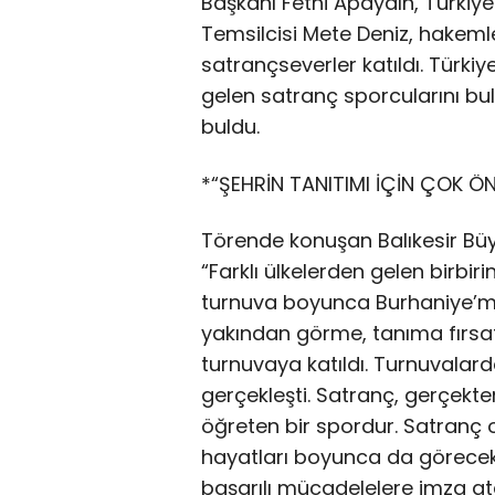
Başkanı Fethi Apaydın, Türkiye
Temsilcisi Mete Deniz, hakemler
satrançseverler katıldı. Türkiy
gelen satranç sporcularını bul
buldu.
*“ŞEHRİN TANITIMI İÇİN ÇOK ÖN
Törende konuşan Balıkesir Büy
“Farklı ülkelerden gelen birbir
turnuva boyunca Burhaniye’mizin
yakından görme, tanıma fırsatı
turnuvaya katıldı. Turnuvala
gerçekleşti. Satranç, gerçekten
öğreten bir spordur. Satranç
hayatları boyunca da görecekl
başarılı mücadelelere imza a