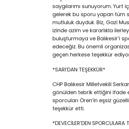
saygılarımı sunuyorum. Yurt i
gelerek bu sporu yapan tüm s
mutluluk duyduk. Biz, Gazi Mus
izinde azim ve kararlıkla ilerl
buluşturmaya ve Balıkesir’i
edeceğiz. Bu önemli organiz
geçen herkese teşekkür ediyor
*SARI’DAN TEŞEKKÜR*
CHP Balıkesir Milletvekili Serk
gönülden tebrik ettiğini ifade 
sporcuları Ören’in eşsiz güze
teşekkür etti.
*DEVECİLER’DEN SPORCULARA T