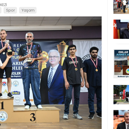
KEZİ
Spor
Yaşam