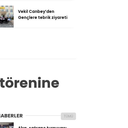
Vekil Canbey’den
Gençlere tebrik ziyareti
 törenine
HABERLER
TÜMÜ
Akın, satranç turnuvası