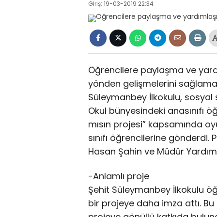
Giriş: 19-03-2019 22:34
Öğrencilere paylaşma ve yardı
yönden gelişmelerini sağlam
Süleymanbey İlkokulu, sosyal 
Okul bünyesindeki anasınıfı ö
mısın projesi” kapsamında oyun
sınıfı öğrencilerine gönderdi.
Hasan Şahin ve Müdür Yardımc
-Anlamlı proje
Şehit Süleymanbey İlkokulu öğ
bir projeye daha imza attı. B
projeye gönüllü katkıda buluna