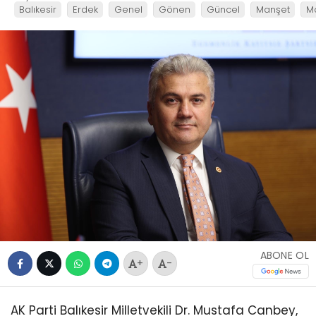
Balıkesir
Erdek
Genel
Gönen
Güncel
Manşet
M
ABONE OL
+
-
AK Parti Balıkesir Milletvekili Dr. Mustafa Canbey,