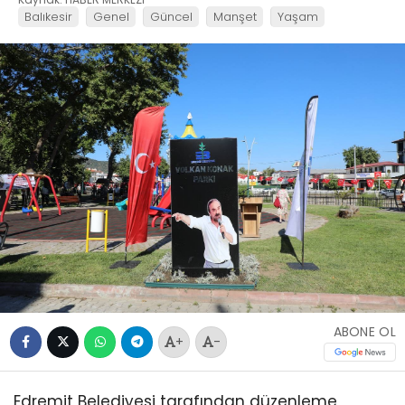
Balıkesir
Genel
Güncel
Manşet
Yaşam
ABONE OL
+
-
Edremit Belediyesi tarafından düzenleme