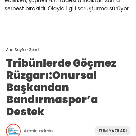
edilirken, şüpheli H.Y. ifadesi alındıktan sonra
serbest bırakıldı. Olayla ilgili soruşturma sürüyor.
Ana Sayfa
›
Genel
Tribünlerde Göçmez
Rüzgarı:Onursal
Başkandan
Bandırmaspor’a
Destek
Admin admin
TÜM YAZILARI