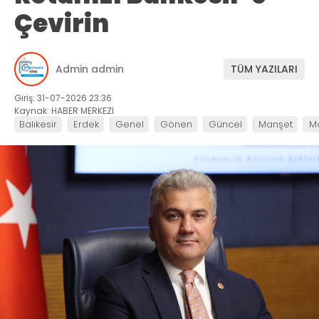
Çevirin
Admin admin
TÜM YAZILARI
Giriş: 31-07-2026 23:36
Kaynak: HABER MERKEZİ
Balıkesir
Erdek
Genel
Gönen
Güncel
Manşet
M