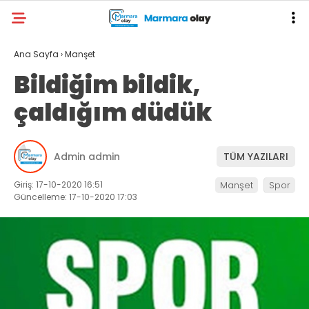
Ana Sayfa
›
Manşet
Bildiğim bildik,
çaldığım düdük
Admin admin
TÜM YAZILARI
Giriş: 17-10-2020 16:51
Manşet
Spor
Güncelleme: 17-10-2020 17:03