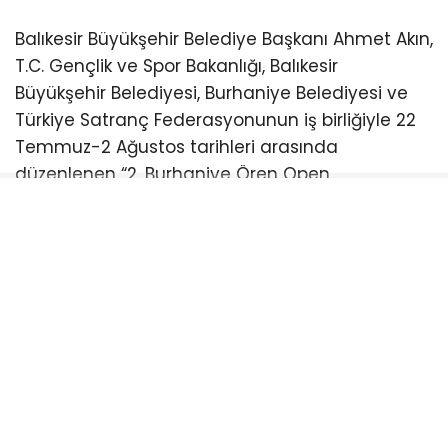
Balıkesir Büyükşehir Belediye Başkanı Ahmet Akın,
T.C. Gençlik ve Spor Bakanlığı, Balıkesir
Büyükşehir Belediyesi, Burhaniye Belediyesi ve
Türkiye Satranç Federasyonunun iş birliğiyle 22
Temmuz-2 Ağustos tarihleri arasında
düzenlenen “2. Burhaniye Ören Open
Uluslararası Açık Satranç Turnuvası Ödül
Töreni”ne katıldı.
Burhaniye Ahmet Akın Kültür
Merkezi’nde düzenlenen törene Akın’ın yanı sıra
CHP Balıkesir Milletvekili Serkan Sarı, Burhaniye
Belediye Başkanı Ali Kemal Deveciler, CHP
Balıkesir İl Başkanı Fikret Şahin, Türkiye Satranç
Federasyonu Başkanı Fethi Apaydın, Türkiye
Satranç Federasyonu (TSF) Balıkesir İl Temsilcisi
Mete Deniz, hakemler, antrenörler, sporcular,
veliler ve satrançseverler katıldı. Türkiye’nin ve