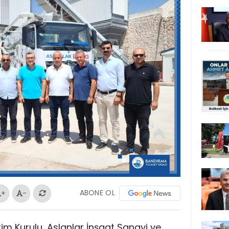
ABONE OL
+
-
m Kurulu, Aslanlar İnşaat Sanayi ve