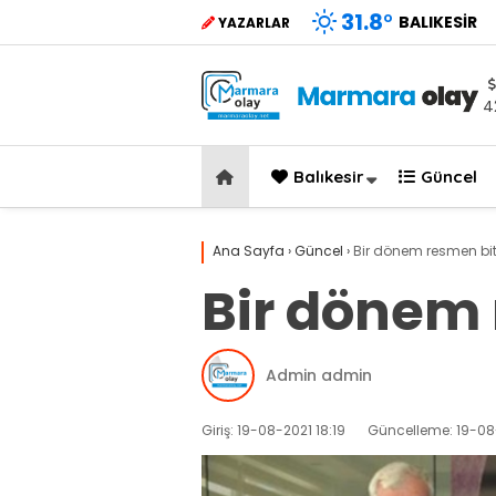
31.8
°
BALIKESIR
YAZARLAR
4
Balıkesir
Güncel
Ana Sayfa
›
Güncel
›
Bir dönem resmen bit
Bir dönem 
Admin admin
Giriş: 19-08-2021 18:19
Güncelleme: 19-08-