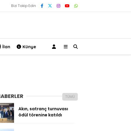
Bizi Takip Edin
İlan
Künye
HABERLER
TÜMÜ
Akın, satranç turnuvası
ödül törenine katıldı