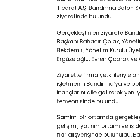
Ticaret A.Ş. Bandırma Beton San
ziyaretinde bulundu.
Gerçekleştirilen ziyarete Ban
Başkanı Bahadır Çolak, Yönet
Bekdemir, Yönetim Kurulu Üye
Ergüzeloğlu, Evren Çaprak ve O
Ziyarette firma yetkilileriyle b
işletmenin Bandırma’ya ve bö
inançlarını dile getirerek yeni 
temennisinde bulundu.
Samimi bir ortamda gerçekle
gelişimi, yatırım ortamı ve iş dü
fikir alışverişinde bulunuldu.