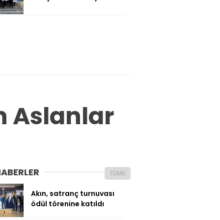
 Aslanlar
HABERLER
TÜMÜ
Akın, satranç turnuvası
ödül törenine katıldı