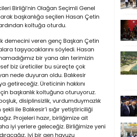
icileri Birliği’nin Olağan Seçimli Genel
alarak başkanlığa seçilen Hasan Çetin
 ardından koltuğa oturdu.
ilk demecini veren genç Başkan Çetin
ıralara taşıyacaklarını söyledi. Hasan
anamadığımız bir yana alın terimizin
sef biz üreticiler bu süreçte çok
uyan nede duyuran oldu. Balıkesir
ya getireceğiz. Üreticinin hakkını
için başkanlık koltuğuna oturuyoruz.
ıboşluk, disiplinsizlik, vurdumduymazlık
i ile Balıkesir’i sığır yetiştiriciliği
. Projeleri hazır, birliğimize ait
ha iyi yerlere geleceğiz. Birliğimize yeni
racağız, iyi bir gen havuzu