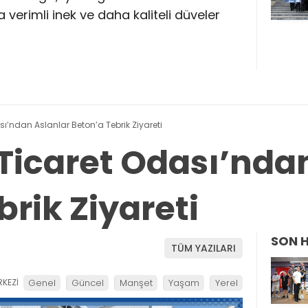
verimli inek ve daha kaliteli düveler
’ndan Aslanlar Beton’a Tebrik Ziyareti
icaret Odası’ndan
rik Ziyareti
SON 
TÜM YAZILARI
KEZİ
Genel
Güncel
Manşet
Yaşam
Yerel