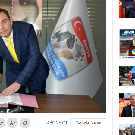
ABONE OL
+
-