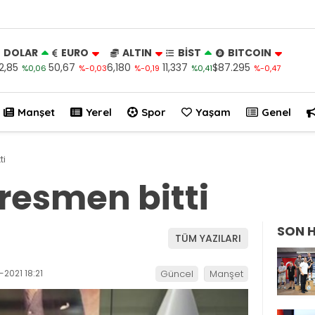
DOLAR
EURO
ALTIN
BİST
BITCOIN
2,85
50,67
6,180
11,337
$87.295
%0,06
%-0,03
%-0,19
%0,41
%-0,47
Manşet
Yerel
Spor
Yaşam
Genel
ti
resmen bitti
SON 
TÜM YAZILARI
2021 18:21
Güncel
Manşet