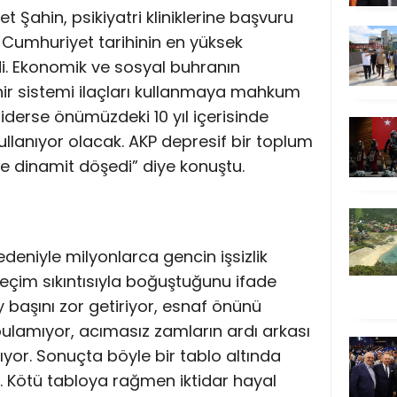
kret Şahin, psikiyatri kliniklerine başvuru
Cumhuriyet tarihinin en yüksek
di. Ekonomik ve sosyal buhranın
ir sistemi ilaçları kullanmaya mahkum
 giderse önümüzdeki 10 yıl içerisinde
llanıyor olacak. AKP depresif bir toplum
e dinamit döşedi” diye konuştu.
edeniyle milyonlarca gencin işsizlik
 geçim sıkıntısıyla boğuştuğunu ifade
y başını zor getiriyor, esnaf önünü
lamıyor, acımasız zamların ardı arkası
yor. Sonuçta böyle bir tablo altında
or. Kötü tabloya rağmen iktidar hayal