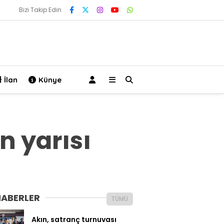
Bizi Takip Edin
İlan
Künye
n yarısı
HABERLER
TÜMÜ
Akın, satranç turnuvası