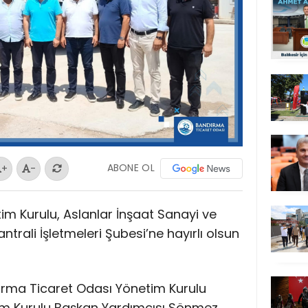
ABONE OL
+
-
m Kurulu, Aslanlar İnşaat Sanayi ve
trali İşletmeleri Şubesi’ne hayırlı olsun
dırma Ticaret Odası Yönetim Kurulu
im Kurulu Başkan Yardımcısı Sönmez