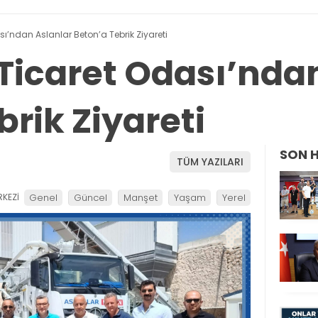
’ndan Aslanlar Beton’a Tebrik Ziyareti
icaret Odası’ndan
rik Ziyareti
SON 
TÜM YAZILARI
KEZİ
Genel
Güncel
Manşet
Yaşam
Yerel