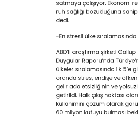
satmaya çalışıyor. Ekonomi rek
ruh sağlığı bozukluğuna sahip b
dedi.
-En stresli ülke sıralamasında 
ABD’li araştırma şirketi Gallu
Duygular Raporu’nda Türkiye’ni
ülkeler sıralamasında ilk 5’e g
oranda stres, endişe ve öfken
gelir adaletsizliğinin ve yolsuz
getirildi. Halk çıkış noktası ola
kullanımını çözüm olarak görüy
60 milyon kutuyu bulması bekle