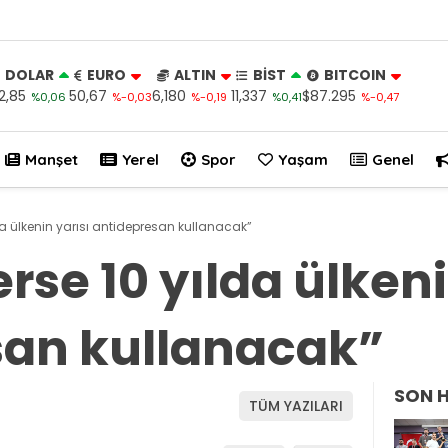
DOLAR
EURO
ALTIN
BİST
BITCOIN
2,85
50,67
6,180
11,337
$87.295
%0,06
%-0,03
%-0,19
%0,41
%-0,47
Manşet
Yerel
Spor
Yaşam
Genel
da ülkenin yarısı antidepresan kullanacak”
rse 10 yılda ülkeni
san kullanacak”
SON 
TÜM YAZILARI