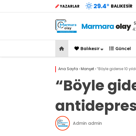
29.4
°
BALIKESIR
YAZARLAR
4
Balıkesir
Güncel
Ana Sayfa
›
Manşet
›
“Böyle giderse 10 yıl
“Böyle gide
antidepre
Admin admin