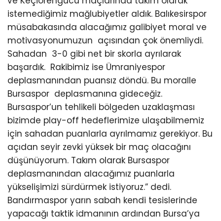
ve Keçiörengücü maçlarında takım olarak
istemediğimiz mağlubiyetler aldık. Balıkesirspor
müsabakasında alacağımız galibiyet moral ve
motivasyonumuzun açısından çok önemliydi.
Sahadan 3-0 gibi net bir skorla ayrılarak
başardık. Rakibimiz ise Ümraniyespor
deplasmanından puansız döndü. Bu moralle
Bursaspor deplasmanına gideceğiz.
Bursaspor’un tehlikeli bölgeden uzaklaşması
bizimde play-off hedeflerimize ulaşabilmemiz
için sahadan puanlarla ayrılmamız gerekiyor. Bu
açıdan seyir zevki yüksek bir maç olacağını
düşünüyorum. Takım olarak Bursaspor
deplasmanından alacağımız puanlarla
yükselişimizi sürdürmek istiyoruz.” dedi.
Bandırmaspor yarın sabah kendi tesislerinde
yapacağı taktik idmanının ardından Bursa’ya