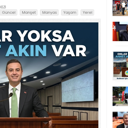
KEZİ
Güncel
Manşet
Manyas
Yaşam
Yerel