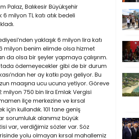
m Palaz, Balıkesir Büyükşehir
 6 milyon TL katı atık bedeli
kladı.
ediyesi’nden yaklaşık 6 milyon lira katı
u 6 milyon benim elimde olsa hizmet
da olsa bir şeyler yapmaya çalışırım.
rtada ödemeyecekler gibi de bir durum
kası’ndan her ay katkı payı geliyor. Bu
zun maaşına ucu ucuna yetiyor. Göreve
 milyon 750 bin lira Emlak Vergisi
tamamen ilçe merkezine ve kırsal
için kullandık. 101 tane geniş
r sorumluluk alanımız büyük
si var, verdiğimiz sözler var. Söz
risinde yolu olmayan kırsal mahallemiz