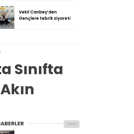
Vekil Canbey’den
Gençlere tebrik ziyareti
!
a Sınıfta
 Akın
HABERLER
TÜMÜ