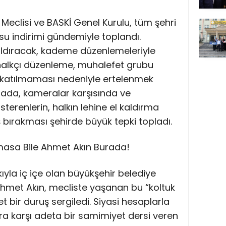
 Meclisi ve BASKİ Genel Kurulu, tüm şehri
r su indirimi gündemiyle toplandı.
ldıracak, kademe düzenlemeleriyle
 halkçı düzenleme, muhalefet grubu
a katılmaması nedeniyle ertelenmek
ahada, kameralar karşısında ve
terenlerin, halkın lehine el kaldırma
ş bırakması şehirde büyük tepki topladı.
masa Bile Ahmet Akın Burada!
kıyla iç içe olan büyükşehir belediye
hmet Akın, mecliste yaşanan bu “koltuk
t bir duruş sergiledi. Siyasi hesaplarla
ara karşı adeta bir samimiyet dersi veren