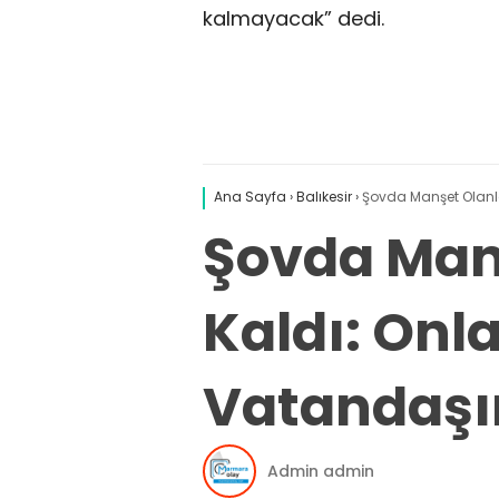
kalmayacak” dedi.
Ana Sayfa
›
Balıkesir
›
Şovda Manşet Olanla
Şovda Manş
Kaldı: Onl
Vatandaşı
Admin admin