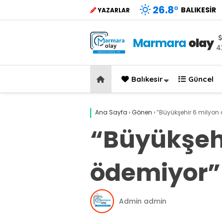
26.8
°
BALIKESIR
YAZARLAR
4
Balıkesir
Güncel
Ana Sayfa
›
Gönen
›
“Büyükşehir 6 milyon
“Büyükşehi
ödemiyor”
Admin admin