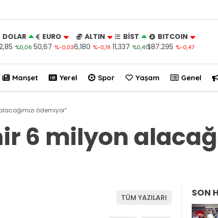
DOLAR
EURO
ALTIN
BİST
BITCOIN
2,85
50,67
6,180
11,337
$87.295
%0,06
%-0,03
%-0,19
%0,41
%-0,47
Manşet
Yerel
Spor
Yaşam
Genel
 alacağımızı ödemiyor”
r 6 milyon alacağ
SON 
TÜM YAZILARI