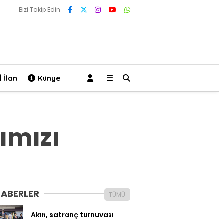
Bizi Takip Edin
İlan
Künye
ımızı
HABERLER
TÜMÜ
Akın, satranç turnuvası