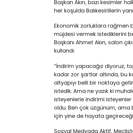
Başkan Akın, bazı kesimler ha
her koşulda Balıkesirlilerin ya
Ekonomik zorluklara rağmen b
müjdesi vermek istediklerini be
Başkanı Ahmet Akın, salon çıkı
kullandı:
“İndirim yapacağız diyoruz, t
kadar zor şartlar altında, bu k
altyapıyı belli bir noktaya ge
istedik. Ama ne yazık ki muha
isteyenlerle indirimi isteyenle
oldu. Ben çok üzgünüm, ama bi
için yine de hayata geçireceği
Sosyal Medyada Aktif, Mecliste