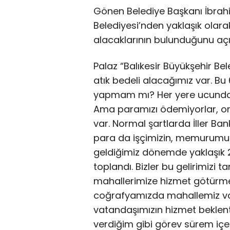
Gönen Belediye Başkanı İbrahi
Belediyesi’nden yaklaşık olarak
alacaklarının bulunduğunu açı
Palaz “Balıkesir Büyükşehir Bel
atık bedeli alacağımız var. B
yapmam mı? Her yere ucundan 
Ama paramızı ödemiyorlar, o
var. Normal şartlarda İller Ban
para da işçimizin, memurumu
geldiğimiz dönemde yaklaşık 2
toplandı. Bizler bu gelirimizi 
mahallerimize hizmet götürmek 
coğrafyamızda mahallemiz va
vatandaşımızın hizmet beklenti
verdiğim gibi görev sürem içe