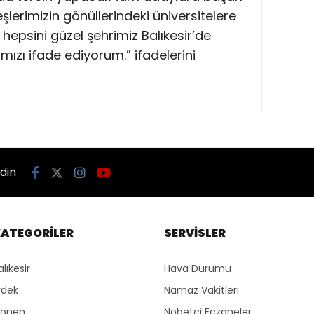
eşlerimizin gönüllerindeki üniversitelere
 hepsini güzel şehrimiz Balıkesir’de
zı ifade ediyorum.” ifadelerini
edin
ATEGORİLER
SERVİSLER
alıkesir
Hava Durumu
rdek
Namaz Vakitleri
önen
Nöbetçi Eczaneler