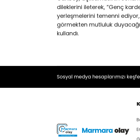
dileklerini ileterek, “Genç kard
yerleşmelerini temenni ediyor,
görmekten mutluluk duyacağımı
kullandı.
Sosyal medya hesaplarımızı keşf
K
B
E
G