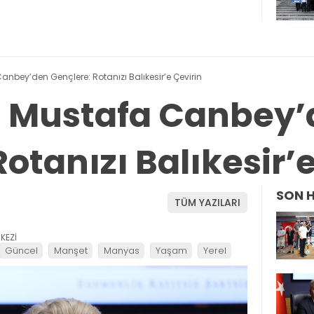
 Canbey’den Gençlere: Rotanızı Balıkesir’e Çevirin
li Mustafa Canbey
otanızı Balıkesir’
SON 
TÜM YAZILARI
KEZİ
Güncel
Manşet
Manyas
Yaşam
Yerel