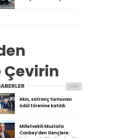
’den
e Çevirin
HABERLER
TÜMÜ
Akın, satranç turnuvası
ödül törenine katıldı
Milletvekili Mustafa
Canbey’den Gençlere: