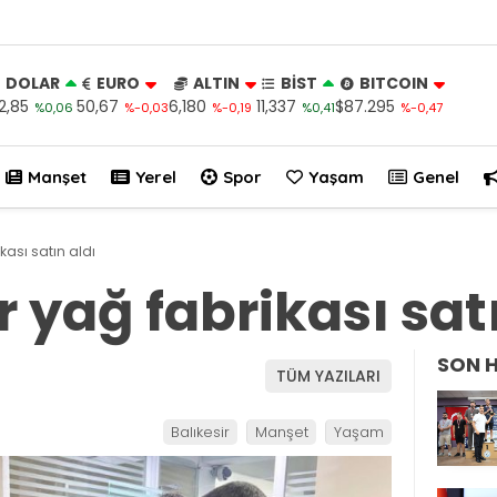
DOLAR
EURO
ALTIN
BİST
BITCOIN
2,85
50,67
6,180
11,337
$87.295
%0,06
%-0,03
%-0,19
%0,41
%-0,47
Manşet
Yerel
Spor
Yaşam
Genel
kası satın aldı
 yağ fabrikası satı
SON 
TÜM YAZILARI
Balıkesir
Manşet
Yaşam