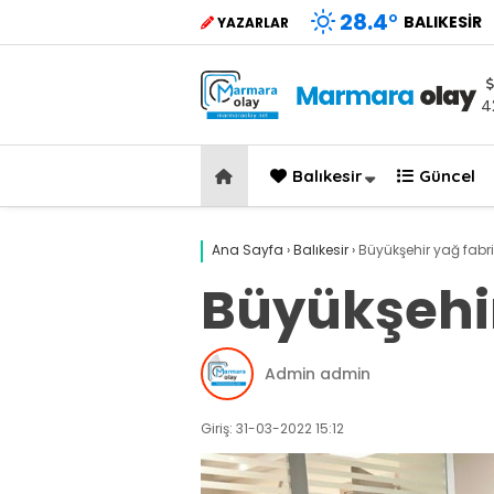
28.4
°
BALIKESIR
YAZARLAR
4
Balıkesir
Güncel
Ana Sayfa
›
Balıkesir
›
Büyükşehir yağ fabri
Büyükşehir
Admin admin
Giriş: 31-03-2022 15:12