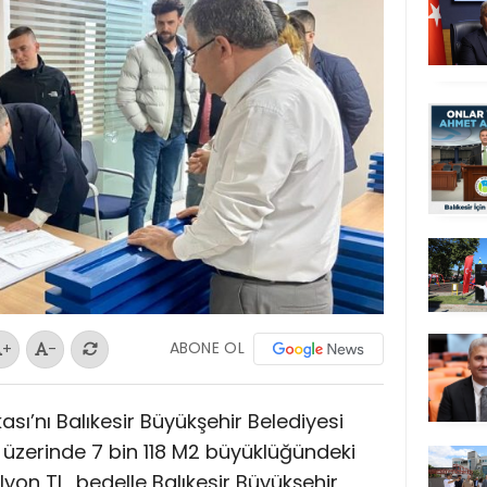
ABONE OL
+
-
sı’nı Balıkesir Büyükşehir Belediyesi
 üzerinde 7 bin 118 M2 büyüklüğündeki
ilyon TL bedelle Balıkesir Büyükşehir