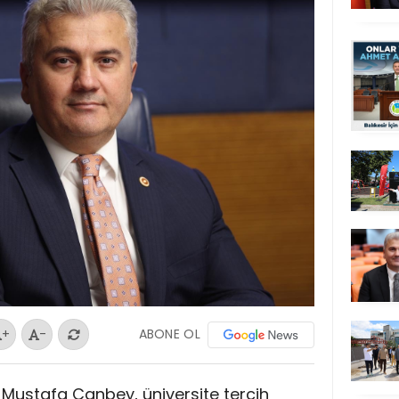
ABONE OL
+
-
Dr. Mustafa Canbey, üniversite tercih