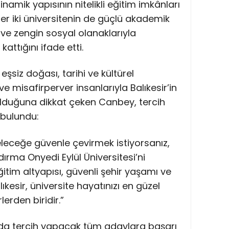
inamik yapısının nitelikli eğitim imkânları
r iki üniversitenin de güçlü akademik
ve zengin sosyal olanaklarıyla
attığını ifade etti.
n eşsiz doğası, tarihi ve kültürel
 ve misafirperver insanlarıyla Balıkesir’in
r olduğuna dikkat çeken Canbey, tercih
bulundu:
leceğe güvenle çevirmek istiyorsanız,
ndırma Onyedi Eylül Üniversitesi’ni
ğitim altyapısı, güvenli şehir yaşamı ve
kesir, üniversite hayatınızı en güzel
lerden biridir.”
da tercih yapacak tüm adaylara başarı