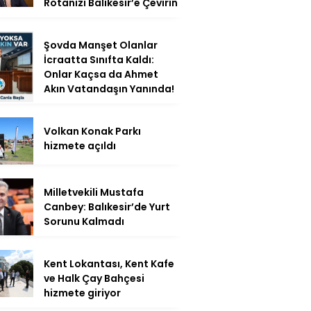
Rotanızı Balıkesir’e Çevirin
Şovda Manşet Olanlar
İcraatta Sınıfta Kaldı:
Onlar Kaçsa da Ahmet
Akın Vatandaşın Yanında!
Volkan Konak Parkı
hizmete açıldı
Milletvekili Mustafa
Canbey: Balıkesir’de Yurt
Sorunu Kalmadı
Kent Lokantası, Kent Kafe
ve Halk Çay Bahçesi
hizmete giriyor