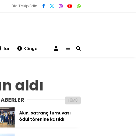
Bizi Takip Edin
İlan
Künye
n aldı
HABERLER
TÜMÜ
Akın, satranç turnuvası
ödül törenine katıldı