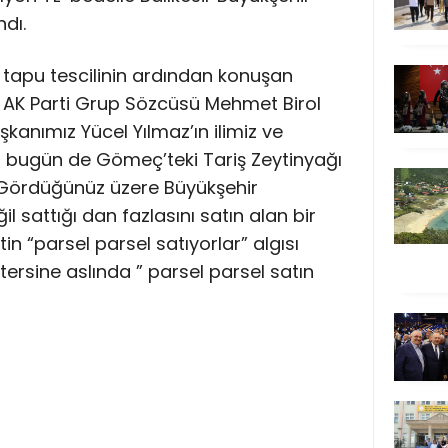
ndı.
apu tescilinin ardından konuşan
si AK Parti Grup Sözcüsü Mehmet Birol
kanımız Yücel Yılmaz’ın ilimiz ve
çin bugün de Gömeç’teki Tariş Zeytinyağı
k. Gördüğünüz üzere Büyükşehir
 sattığı dan fazlasını satın alan bir
n “parsel parsel satıyorlar” algısı
ersine aslında ” parsel parsel satın