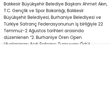
Balıkesir Büyükşehir Belediye Başkanı Ahmet Akın,
T.C. Gençlik ve Spor Bakanlığı, Balıkesir
Büyükşehir Belediyesi, Burhaniye Belediyesi ve
Türkiye Satranç Federasyonunun iş birliğiyle 22
Temmuz-2 Ağustos tarihleri arasında
düzenlenen “2. Burhaniye Ören Open
Uluslararası Açık Satranç Turnuvası Ödül
Töreni”ne katıldı.
Burhaniye Ahmet Akın Kültür
Merkezi’nde düzenlenen törene Akın’ın yanı sıra
CHP Balıkesir Milletvekili Serkan Sarı, Burhaniye
Belediye Başkanı Ali Kemal Deveciler, CHP
Balıkesir İl Başkanı Fikret Şahin, Türkiye Satranç
Federasyonu Başkanı Fethi Apaydın, Türkiye
Satranç Federasyonu (TSF) Balıkesir İl Temsilcisi
Mete Deniz, hakemler, antrenörler, sporcular,
veliler ve satrançseverler katıldı. Türkiye’nin ve
dünyanın farklı noktalarından gelen satranç