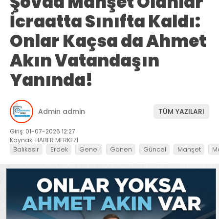
Şovda Manşet Olanlar
İcraatta Sınıfta Kaldı:
Onlar Kaçsa da Ahmet
Akın Vatandaşın
Yanında!
Admin admin
TÜM YAZILARI
Giriş: 01-07-2026 12:27
Kaynak: HABER MERKEZİ
Balıkesir
Erdek
Genel
Gönen
Güncel
Manşet
M