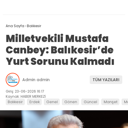
Ana Sayfa
›
Balıkesir
Milletvekili Mustafa
Canbey: Balıkesir’de
Yurt Sorunu Kalmadı
Admin admin
TÜM YAZILARI
Giriş: 23-06-2026 16:17
Kaynak: HABER MERKEZİ
Balıkesir
Erdek
Genel
Gönen
Güncel
Manşet
M