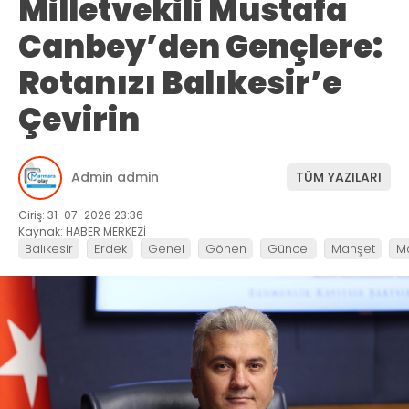
Milletvekili Mustafa
Canbey’den Gençlere:
Rotanızı Balıkesir’e
Çevirin
Admin admin
TÜM YAZILARI
Giriş: 31-07-2026 23:36
Kaynak: HABER MERKEZİ
Balıkesir
Erdek
Genel
Gönen
Güncel
Manşet
M