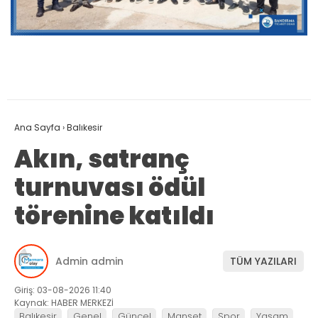
Ana Sayfa
›
Balıkesir
Akın, satranç
turnuvası ödül
törenine katıldı
Admin admin
TÜM YAZILARI
Giriş: 03-08-2026 11:40
Kaynak: HABER MERKEZİ
Balıkesir
Genel
Güncel
Manşet
Spor
Yaşam