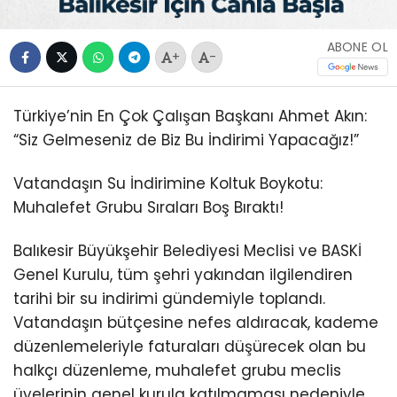
ABONE OL
+
-
Türkiye’nin En Çok Çalışan Başkanı Ahmet Akın:
“Siz Gelmeseniz de Biz Bu İndirimi Yapacağız!”
Vatandaşın Su İndirimine Koltuk Boykotu:
Muhalefet Grubu Sıraları Boş Bıraktı!
Balıkesir Büyükşehir Belediyesi Meclisi ve BASKİ
Genel Kurulu, tüm şehri yakından ilgilendiren
tarihi bir su indirimi gündemiyle toplandı.
Vatandaşın bütçesine nefes aldıracak, kademe
düzenlemeleriyle faturaları düşürecek olan bu
halkçı düzenleme, muhalefet grubu meclis
üyelerinin genel kurula katılmaması nedeniyle