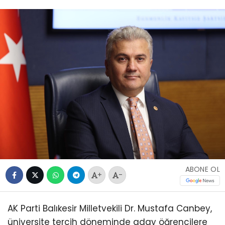
ABONE OL
+
-
AK Parti Balıkesir Milletvekili Dr. Mustafa Canbey,
üniversite tercih döneminde aday öğrencilere