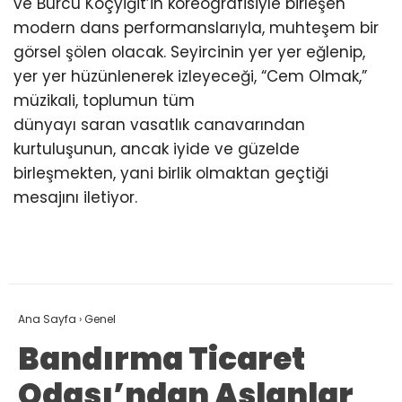
ve Burcu Koçyiğit’in koreografisiyle birleşen
modern dans performanslarıyla, muhteşem bir
görsel şölen olacak. Seyircinin yer yer eğlenip,
yer yer hüzünlenerek izleyeceği, “Cem Olmak,”
müzikali, toplumun tüm
dünyayı saran vasatlık canavarından
kurtuluşunun, ancak iyide ve güzelde
birleşmekten, yani birlik olmaktan geçtiği
mesajını iletiyor.
Ana Sayfa
›
Genel
Bandırma Ticaret
Odası’ndan Aslanlar