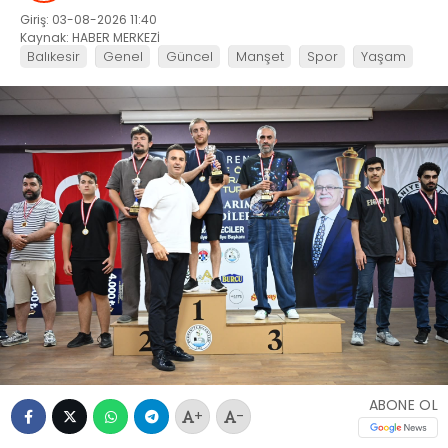
Giriş: 03-08-2026 11:40
Kaynak: HABER MERKEZİ
Balıkesir
Genel
Güncel
Manşet
Spor
Yaşam
ABONE OL
+
-