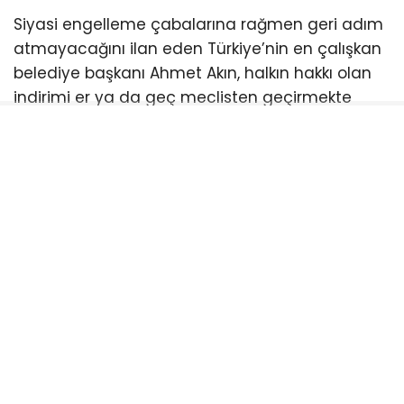
Siyasi engelleme çabalarına rağmen geri adım
atmayacağını ilan eden Türkiye’nin en çalışkan
belediye başkanı Ahmet Akın, halkın hakkı olan
indirimi er ya da geç meclisten geçirmekte
kararlı. Balıkesirliler ise meclis sıralarını boş
bırakan bu anlayışa tepki gösterirken, bir sonraki
toplantıda kimlerin halkın indirimine “evet”
diyeceğini merakla bekliyor.