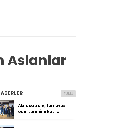
 Aslanlar
HABERLER
TÜMÜ
Akın, satranç turnuvası
ödül törenine katıldı