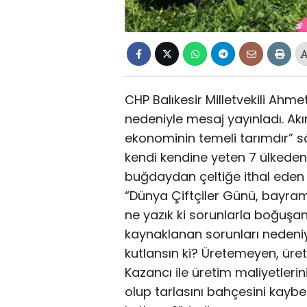
CHP Balıkesir Milletvekili Ahme
nedeniyle mesaj yayınladı. Akı
ekonominin temeli tarımdır” s
kendi kendine yeten 7 ülkede
buğdaydan çeltiğe ithal eden b
“Dünya Çiftçiler Günü, bayram
ne yazık ki sorunlarla boğuşan ç
kaynaklanan sorunları nedeniy
kutlansın ki? Üretemeyen, üre
Kazancı ile üretim maliyetleri
olup tarlasını bahçesini kaybed