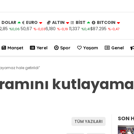
DOLAR
EURO
ALTIN
BİST
BITCOIN
2,85
50,67
6,180
11,337
$87.295
%0,06
%-0,03
%-0,19
%0,41
%-0,47
Manşet
Yerel
Spor
Yaşam
Genel
layamaz hale getirildi”
yramını kutlayama
SON 
TÜM YAZILARI