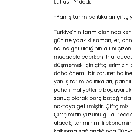
kutlasın?”dedi.
-Yanlış tarım politikaları çiftç
Türkiye’nin tarım alanında ken
gün ne yazık ki saman, et, can
haline getirildiğinin altını çi
mücadele ederken ithal edec
düşmemek için çiftçilerimizi
daha önemli bir zaruret haline g
yanlış tarım politikaları, pahal
pahalı maliyetlerle boğuşara
sonuç olarak borç batağında k
noktaya getirmiştir. Çiftçimiz 
Çiftçimizin yüzünü güldürecek,
alacak, tarımın milli ekonominin
kalkınma sağlandığında Dünya 