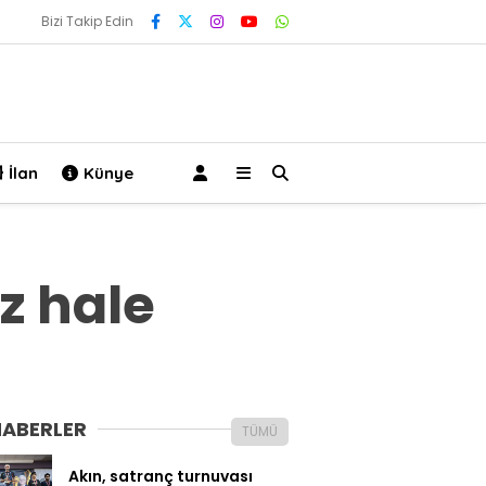
Bizi Takip Edin
İlan
Künye
z hale
HABERLER
TÜMÜ
Akın, satranç turnuvası