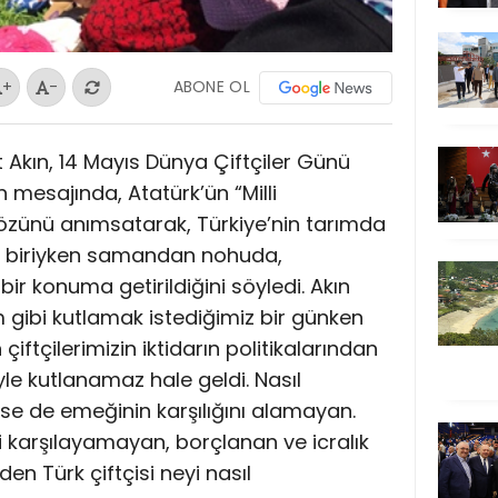
ABONE OL
+
-
t Akın, 14 Mayıs Dünya Çiftçiler Günü
n mesajında, Atatürk’ün “Milli
özünü anımsatarak, Türkiye’nin tarımda
n biriyken samandan nohuda,
ir konuma getirildiğini söyledi. Akın
 gibi kutlamak istediğimiz bir günken
iftçilerimizin iktidarın politikalarından
le kutlanamaz hale geldi. Nasıl
tse de emeğinin karşılığını alamayan.
ni karşılayamayan, borçlanan ve icralık
en Türk çiftçisi neyi nasıl