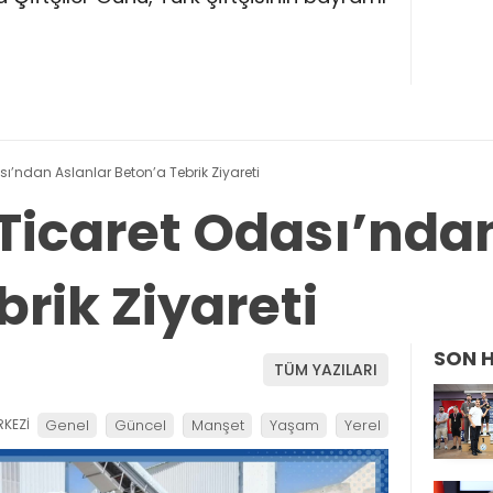
’ndan Aslanlar Beton’a Tebrik Ziyareti
icaret Odası’ndan
rik Ziyareti
SON 
TÜM YAZILARI
KEZİ
Genel
Güncel
Manşet
Yaşam
Yerel