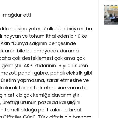
iyi mağdur etti
di kendisine yeten 7 ülkeden biriyken bu
lı hayvan ve tohum ithal eden bir ülke
zen Akın “Dünya salgının pençesinde
ek ürün bile bulamayacak duruma
n daha çok desteklemesi çok ama çok
elmiştir. AKP iktidarının 18 yıldır süren
ı mazot, pahalı gübre, pahalı elektrik gibi
k üretim yapmasına, zarar etmesine ve
alarak tarımı terk etmesine varan bir
için artık bıçak kemiğe dayanmıştır.
 ürettiği ürünün pazarda karşılığını
 temeli olduğu politikalar ile kırsal
Çiftçiler Günü, Türk çiftçisinin bayramı