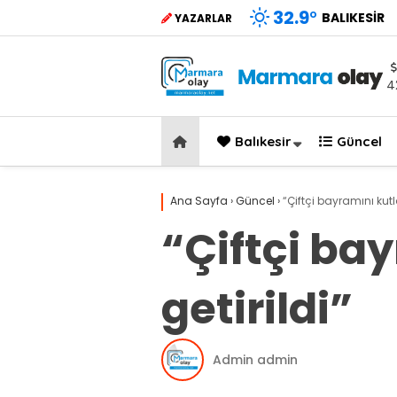
32.9
°
BALIKESIR
YAZARLAR
4
Balıkesir
Güncel
Ana Sayfa
›
Güncel
›
“Çiftçi bayramını kut
“Çiftçi ba
getirildi”
Admin admin