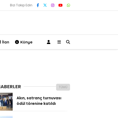
Bizi Takip Edin
İlan
Künye
HABERLER
TÜMÜ
Akın, satranç turnuvası
ödül törenine katıldı