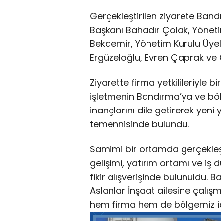
Gerçekleştirilen ziyarete Ban
Başkanı Bahadır Çolak, Yönet
Bekdemir, Yönetim Kurulu Üye
Ergüzeloğlu, Evren Çaprak ve O
Ziyarette firma yetkilileriyle b
işletmenin Bandırma’ya ve bö
inançlarını dile getirerek yeni 
temennisinde bulundu.
Samimi bir ortamda gerçekle
gelişimi, yatırım ortamı ve iş dü
fikir alışverişinde bulunuldu.
Aslanlar İnşaat ailesine çalışm
hem firma hem de bölgemiz için