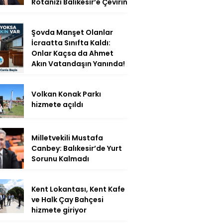
Rotanızı Balıkesir’e Çevirin
Şovda Manşet Olanlar
İcraatta Sınıfta Kaldı:
Onlar Kaçsa da Ahmet
Akın Vatandaşın Yanında!
Volkan Konak Parkı
hizmete açıldı
Milletvekili Mustafa
Canbey: Balıkesir’de Yurt
Sorunu Kalmadı
Kent Lokantası, Kent Kafe
ve Halk Çay Bahçesi
hizmete giriyor