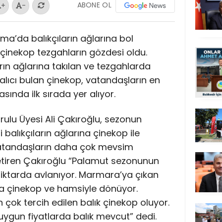
ABONE OL
+
-
a’da balıkçıların ağlarına bol
çinekop tezgahların gözdesi oldu.
ın ağlarına takılan ve tezgahlarda
alıcı bulan çinekop, vatandaşların en
rasında ilk sırada yer alıyor.
urulu Üyesi Ali Çakıroğlu, sezonun
balıkçıların ağlarına çinekop ile
 Vatandaşların daha çok mevsim
e getiren Çakıroğlu “Palamut sezonunun
iktarda avlanıyor. Marmara’ya çıkan
ıya çinekop ve hamsiyle dönüyor.
çok tercih edilen balık çinekop oluyor.
ygun fiyatlarda balık mevcut” dedi.