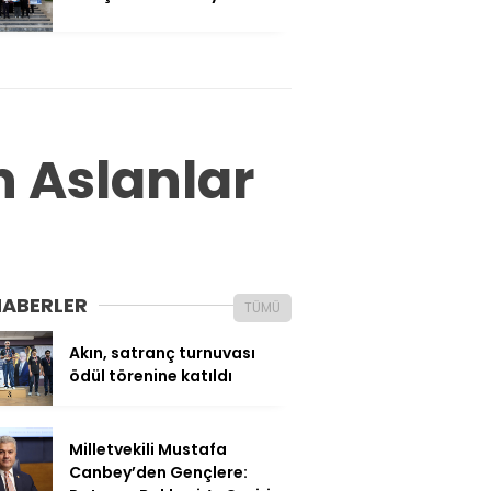
 Aslanlar
HABERLER
TÜMÜ
Akın, satranç turnuvası
ödül törenine katıldı
Milletvekili Mustafa
Canbey’den Gençlere: