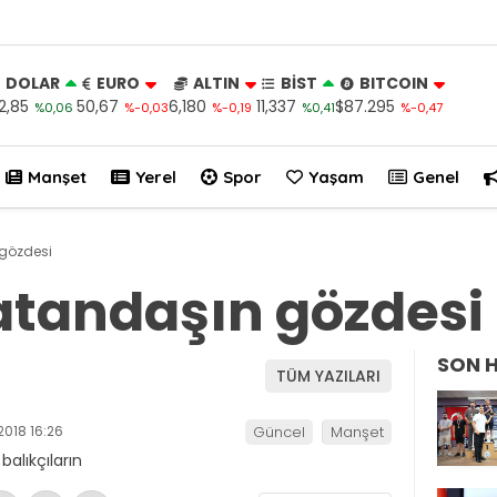
DOLAR
EURO
ALTIN
BİST
BITCOIN
2,85
50,67
6,180
11,337
$87.295
%0,06
%-0,03
%-0,19
%0,41
%-0,47
Manşet
Yerel
Spor
Yaşam
Genel
gözdesi
atandaşın gözdesi
SON 
TÜM YAZILARI
2018 16:26
Güncel
Manşet