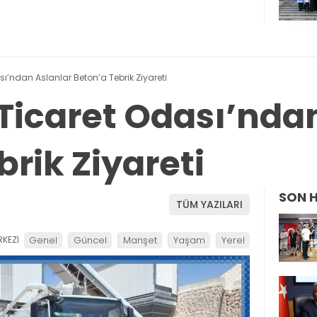
’ndan Aslanlar Beton’a Tebrik Ziyareti
icaret Odası’ndan
rik Ziyareti
SON 
TÜM YAZILARI
KEZİ
Genel
Güncel
Manşet
Yaşam
Yerel