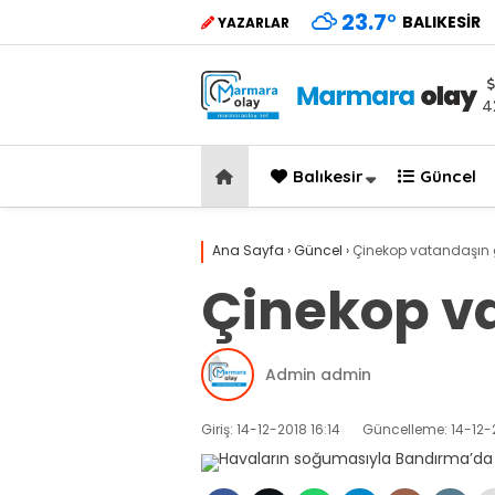
23.7
°
BALIKESIR
YAZARLAR
4
Balıkesir
Güncel
Ana Sayfa
›
Güncel
›
Çinekop vatandaşın 
Çinekop v
Admin admin
Giriş: 14-12-2018 16:14
Güncelleme: 14-12-