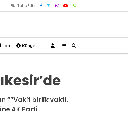
Bizi Takip Edin
İlan
Künye
kesir’de
“”Vakit birlik vakti.
ine AK Parti