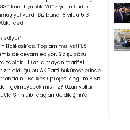
 7330 konut yaptık. 2002 yılına kadar
müş yol vardı. Biz buna 16 yılda 513
tik.” dedi.
m ediyor”
 Balıkesir’de. Toplam maliyeti 1,5
jemiz de devam ediyor. Siz şu sözü
fata tabidir. İltifatı olmayan marifet
inizin olduğu bu AK Parti hükümetlerinde
manda bir Balıkesir projesi değil mi? Siz
oldan gelmeyecek misiniz? Uzun yollar
at’la Şirin gibi dağları deldik Şirin’e