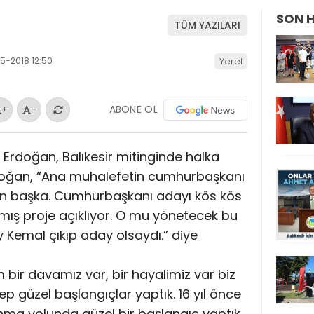
SON 
TÜM YAZILARI
5-2018 12:50
Yerel
ABONE OL
+
-
rdoğan, Balıkesir mitinginde halka
doğan, “Ana muhalefetin cumhurbaşkanı
yan başka. Cumhurbaşkanı adayı kös kös
kmış proje açıklıyor. O mu yönetecek bu
 Kemal çıkıp aday olsaydı.” diye
bir davamız var, bir hayalimiz var biz
ep güzel başlangıçlar yaptık. 16 yıl önce
ınma yolunda güzel bir başlangıç yaptık.