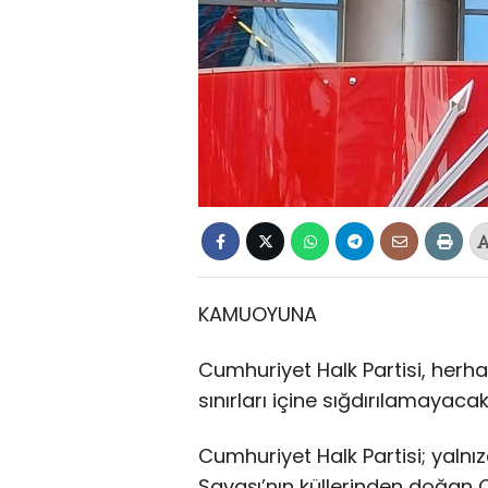
KAMUOYUNA
Cumhuriyet Halk Partisi, herha
sınırları içine sığdırılamayaca
Cumhuriyet Halk Partisi; yalnızc
Savaşı’nın küllerinden doğan C