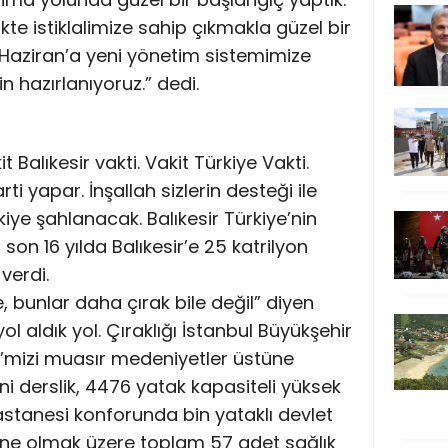
kte istiklalimize sahip çıkmakla güzel bir
 Haziran’a yeni yönetim sistemimize
n hazırlanıyoruz.” dedi.
it Balıkesir vakti. Vakit Türkiye Vakti.
 yapar. İnşallah sizlerin desteği ile
iye şahlanacak. Balıkesir Türkiye’nin
n son 16 yılda Balıkesir’e 25 katrilyon
 verdi.
e, bunlar daha çırak bile değil” diyen
 aldık yol. Çıraklığı İstanbul Büyükşehir
ye’mizi muasır medeniyetler üstüne
ni derslik, 4476 yatak kapasiteli yüksek
astanesi konforunda bin yataklı devlet
ane olmak üzere toplam 57 adet sağlık