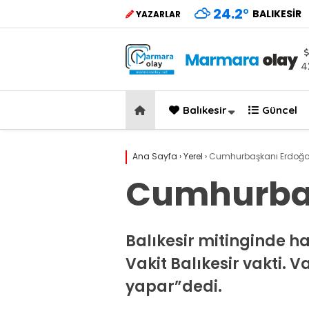
24.2
°
BALIKESIR
YAZARLAR
4
Balıkesir
Güncel
Ana Sayfa
›
Yerel
›
Cumhurbaşkanı Erdoğan
Cumhurbaş
Balıkesir mitinginde h
Vakit Balıkesir vakti. 
yapar”dedi.