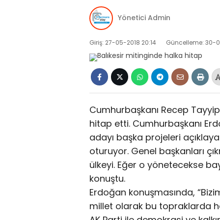
Yönetici Admin
Giriş: 27-05-2018 20:14
Güncelleme: 30-0
Cumhurbaşkanı Recep Tayyip E
hitap etti. Cumhurbaşkanı Er
adayı başka projeleri açıkla
oturuyor. Genel başkanları çı
ülkeyi. Eğer o yönetecekse bay
konuştu.
Erdoğan konuşmasında, “Bizim 
millet olarak bu topraklarda h
AK Parti ile demokrasi ve kalk