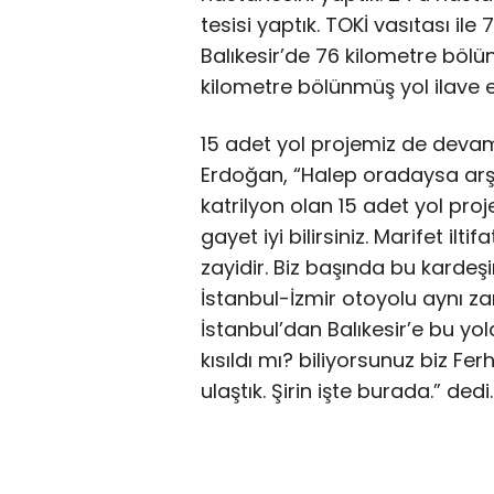
tesisi yaptık. TOKİ vasıtası ile
Balıkesir’de 76 kilometre bölün
kilometre bölünmüş yol ilave et
15 adet yol projemiz de deva
Erdoğan, “Halep oradaysa arşın
katrilyon olan 15 adet yol pro
gayet iyi bilirsiniz. Marifet ilti
zayidir. Biz başında bu kardeş
İstanbul-İzmir otoyolu aynı za
İstanbul’dan Balıkesir’e bu y
kısıldı mı? biliyorsunuz biz Ferh
ulaştık. Şirin işte burada.” dedi.