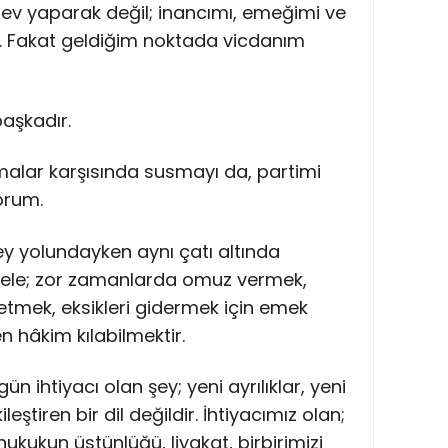
ev yaparak değil; inancımı, emeğimi ve
m. Fakat geldiğim noktada vicdanım
başkadır.
alar karşısında susmayı da, partimi
orum.
y yolundayken aynı çatı altında
dele; zor zamanlarda omuz vermek,
etmek, eksikleri gidermek için emek
 hâkim kılabilmektir.
n ihtiyacı olan şey; yeni ayrılıklar, yeni
eştiren bir dil değildir. İhtiyacımız olan;
ukukun üstünlüğü, liyakat, birbirimizi