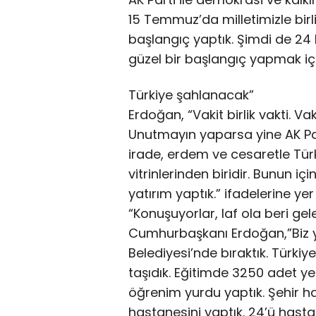
15 Temmuz’da milletimizle birli
başlangıç yaptık. Şimdi de 24
güzel bir başlangıç yapmak içi
Türkiye şahlanacak”
Erdoğan, “Vakit birlik vakti. Vak
Unutmayın yaparsa yine AK Parti
irade, erdem ve cesaretle Türk
vitrinlerinden biridir. Bunun içi
yatırım yaptık.” ifadelerine yer
“Konuşuyorlar, laf ola beri gel
Cumhurbaşkanı Erdoğan,”Biz yol
Belediyesi’nde bıraktık. Türki
taşıdık. Eğitimde 3250 adet ye
öğrenim yurdu yaptık. Şehir h
hastanesini yaptık. 24’ü hast