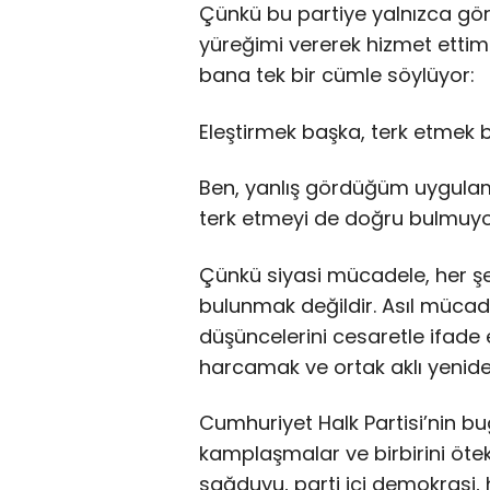
Çünkü bu partiye yalnızca gör
yüreğimi vererek hizmet etti
bana tek bir cümle söylüyor:
Eleştirmek başka, terk etmek 
Ben, yanlış gördüğüm uygulam
terk etmeyi de doğru bulmuy
Çünkü siyasi mücadele, her şe
bulunmak değildir. Asıl müca
düşüncelerini cesaretle ifade 
harcamak ve ortak aklı yeniden
Cumhuriyet Halk Partisi’nin bugü
kamplaşmalar ve birbirini ötekil
sağduyu, parti içi demokrasi, h