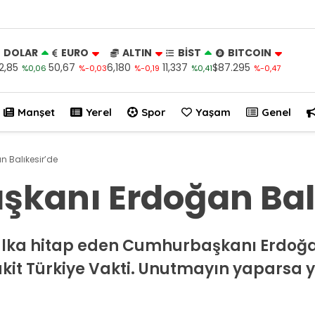
DOLAR
EURO
ALTIN
BİST
BITCOIN
2,85
50,67
6,180
11,337
$87.295
%0,06
%-0,03
%-0,19
%0,41
%-0,47
Manşet
Yerel
Spor
Yaşam
Genel
 Balıkesir’de
kanı Erdoğan Balı
alka hitap eden Cumhurbaşkanı Erdoğan 
Vakit Türkiye Vakti. Unutmayın yaparsa y