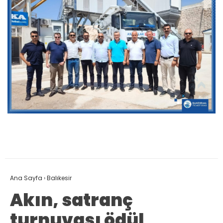
Ana Sayfa
›
Balıkesir
Akın, satranç
turnuvası ödül