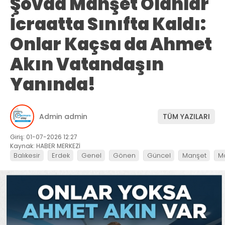
Şovda Manşet Olanlar
İcraatta Sınıfta Kaldı:
Onlar Kaçsa da Ahmet
Akın Vatandaşın
Yanında!
Admin admin
TÜM YAZILARI
Giriş: 01-07-2026 12:27
Kaynak: HABER MERKEZİ
Balıkesir
Erdek
Genel
Gönen
Güncel
Manşet
M