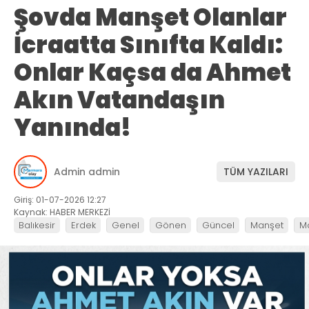
Şovda Manşet Olanlar
İcraatta Sınıfta Kaldı:
Onlar Kaçsa da Ahmet
Akın Vatandaşın
Yanında!
Admin admin
TÜM YAZILARI
Giriş: 01-07-2026 12:27
Kaynak: HABER MERKEZİ
Balıkesir
Erdek
Genel
Gönen
Güncel
Manşet
M