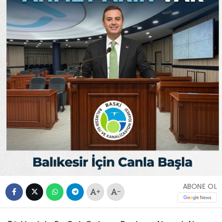
ABONE OL
+
-