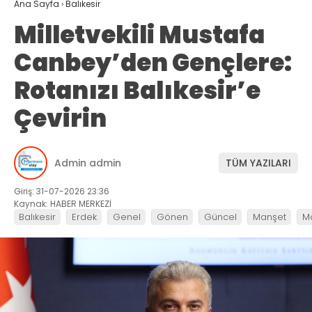
Ana Sayfa
›
Balıkesir
Milletvekili Mustafa
Canbey’den Gençlere:
Rotanızı Balıkesir’e
Çevirin
Admin admin
TÜM YAZILARI
Giriş: 31-07-2026 23:36
Kaynak: HABER MERKEZİ
Balıkesir
Erdek
Genel
Gönen
Güncel
Manşet
M