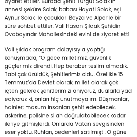
ziyaret ettiler. Burada Şehit Turgut Solak’ın
annesi Şeküre Solak, babası Hayati Solak, eşi
Aynur Solak ile çocukları Beyza ve Alper’le bir
süre sohbet ettiler. Vali Hasan Şıldak Şehidin
Ovabayındır Mahallesindeki evini de ziyaret etti.
Vali Şıldak program dolayısıyla yaptığı
konuşmada, “O gece milletimiz, güvenlik
güçlerimiz direndi. Hep beraber teslim olmadık.
Tabi çok üzüldük, Şehitlerimiz oldu. Özellikle 15
Temmuz’da Devlet olarak, millet olarak çok
içten gelerek şehitlerimizi anıyoruz, dualarla yad
ediyoruz ki, onları hiç unutmayalım. Düşmanlar,
hainler; masum insanları şehit edebilecek,
askerine, polisine silah doğrulatabilecek kadar
ileriye gitmişlerdi. Onlarda Vatan sevgisinden
eser yoktu. Ruhları, bedenleri satılmıştı. O güne