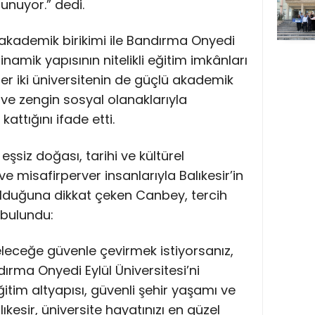
unuyor.” dedi.
ü akademik birikimi ile Bandırma Onyedi
inamik yapısının nitelikli eğitim imkânları
r iki üniversitenin de güçlü akademik
ve zengin sosyal olanaklarıyla
attığını ifade etti.
n eşsiz doğası, tarihi ve kültürel
 ve misafirperver insanlarıyla Balıkesir’in
r olduğuna dikkat çeken Canbey, tercih
bulundu:
leceğe güvenle çevirmek istiyorsanız,
ndırma Onyedi Eylül Üniversitesi’ni
ğitim altyapısı, güvenli şehir yaşamı ve
kesir, üniversite hayatınızı en güzel