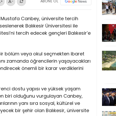
ABONE OL
+
-
Dr. Mustafa Canbey, üniversite tercih
lenerek Balıkesir Üniversitesi ile
esi’ni tercih edecek gençleri Balıkesir’e
 bir bölüm veya okul seçmekten ibaret
aynı zamanda öğrencilerin yaşayacakları
endirecek önemli bir karar verdiklerini
öğrenci dostu yapısı ve yüksek yaşam
den biri olduğunu vurgulayan Canbey,
larının yanı sıra sosyal, kültürel ve
eyecek bir şehir olan Balıkesir, üniversite