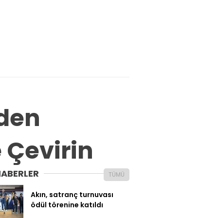
’den
e Çevirin
HABERLER
TÜMÜ
Akın, satranç turnuvası
ödül törenine katıldı