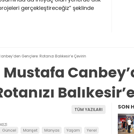
ojeleri gerçekleştireceğiz” şeklinde
 Canbey’den Gençlere: Rotanızı Balıkesir’e Çevirin
li Mustafa Canbey
otanızı Balıkesir’
SON 
TÜM YAZILARI
KEZİ
Güncel
Manşet
Manyas
Yaşam
Yerel