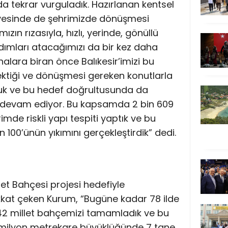
a tekrar vurguladık. Hazırlanan kentsel
esinde de şehrimizde dönüşmesi
zın rızasıyla, hızlı, yerinde, gönüllü
dımları atacağımızı da bir kez daha
inalara biran önce Balıkesir’imizi bu
tiği ve dönüşmesi gereken konutlarla
yduk ve bu hedef doğrultusunda da
ız devam ediyor. Bu kapsamda 2 bin 609
mde riskli yapı tespiti yaptık ve bu
100’ünün yıkımını gerçekleştirdik” dedi.
let Bahçesi projesi hedefiyle
kkat çeken Kurum, “Bugüne kadar 78 ilde
2 millet bahçemizi tamamladık ve bu
 milyon metrekare büyüklüğünde 7 tane