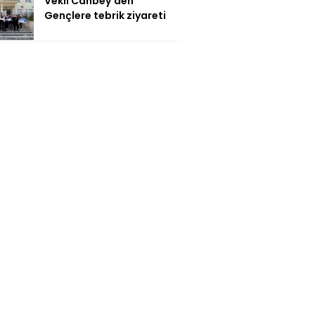
Vekil Canbey’den
Gençlere tebrik ziyareti