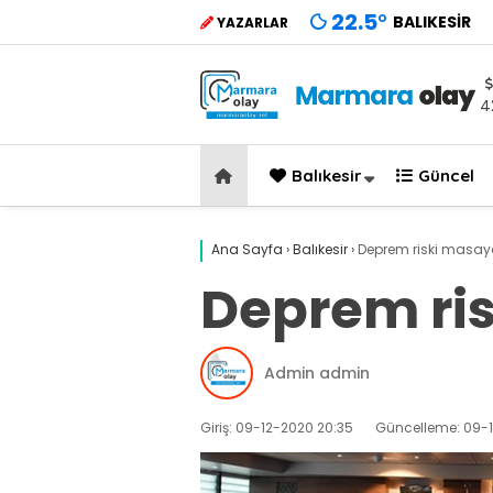
22.5
°
BALIKESIR
YAZARLAR
4
Balıkesir
Güncel
Ana Sayfa
›
Balıkesir
›
Deprem riski masaya 
Deprem ris
Admin admin
Giriş: 09-12-2020 20:35
Güncelleme: 09-1