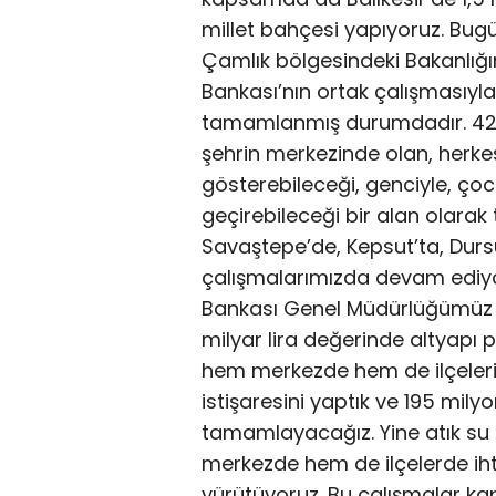
millet bahçesi yapıyoruz. Bugü
Çamlık bölgesindeki Bakanlığım
Bankası’nın ortak çalışmasıyl
tamamlanmış durumdadır. 426 
şehrin merkezinde olan, herke
gösterebileceği, genciyle, çocu
geçirebileceği bir alan olarak 
Savaştepe’de, Kepsut’ta, Durs
çalışmalarımızda devam ediyor
Bankası Genel Müdürlüğümüz e
milyar lira değerinde altyapı
hem merkezde hem de ilçeleri
istişaresini yaptık ve 195 milyon
tamamlayacağız. Yine atık su ar
merkezde hem de ilçelerde iht
yürütüyoruz. Bu çalışmalar ka