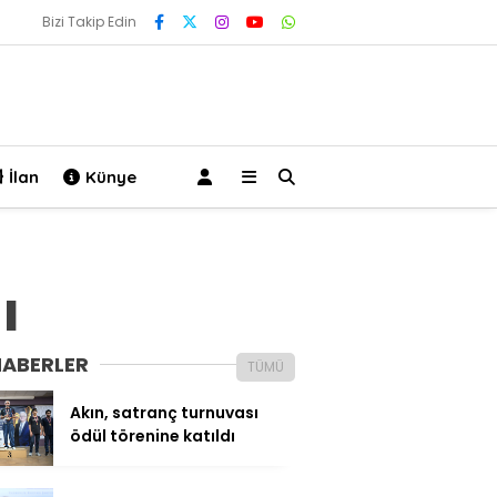
Bizi Takip Edin
İlan
Künye
ı
HABERLER
TÜMÜ
Akın, satranç turnuvası
ödül törenine katıldı