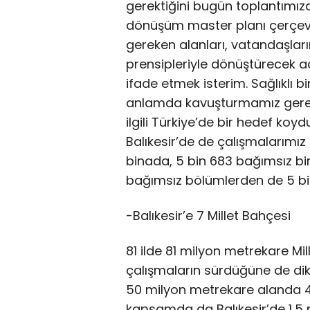
gerektiğini bugün toplantımızd
dönüşüm master planı çerçev
gereken alanları, vatandaşlarımı
prensipleriyle dönüştürecek a
ifade etmek isterim. Sağlıklı b
anlamda kavuşturmamız gerek
ilgili Türkiye’de bir hedef ko
Balıkesir’de de çalışmalarım
binada, 5 bin 683 bağımsız biri
bağımsız bölümlerden de 5 bin 
-Balıkesir’e 7 Millet Bahçesi
81 ilde 81 milyon metrekare Mil
çalışmaların sürdüğüne de di
50 milyon metrekare alanda 4
kapsamda da Balıkesir’de 1,5