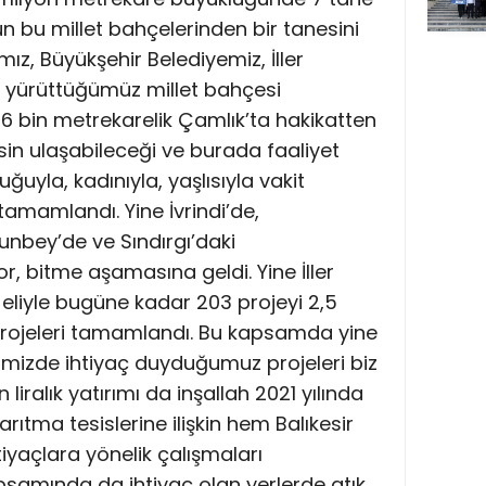
n bu millet bahçelerinden bir tanesini
ız, Büyükşehir Belediyemiz, İller
a yürüttüğümüz millet bahçesi
bin metrekarelik Çamlık’ta hakikatten
sin ulaşabileceği ve burada faaliyet
ğuyla, kadınıyla, yaşlısıyla vakit
tamamlandı. Yine İvrindi’de,
unbey’de ve Sındırgı’daki
, bitme aşamasına geldi. Yine İller
liyle bugüne kadar 203 projeyi 2,5
 projeleri tamamlandı. Bu kapsamda yine
mizde ihtiyaç duyduğumuz projeleri biz
 liralık yatırımı da inşallah 2021 yılında
ıtma tesislerine ilişkin hem Balıkesir
iyaçlara yönelik çalışmaları
psamında da ihtiyaç olan yerlerde atık