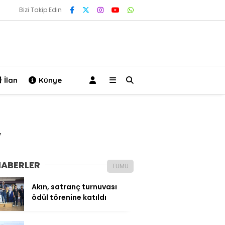
Bizi Takip Edin
İlan
Künye
”
HABERLER
TÜMÜ
Akın, satranç turnuvası
ödül törenine katıldı