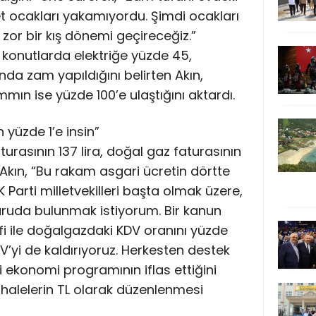
et ocakları yakamıyordu. Şimdi ocakları
or bir kış dönemi geçireceğiz.”
da konutlarda elektriğe yüzde 45,
da zam yapıldığını belirten Akın,
mın ise yüzde 100’e ulaştığını aktardı.
yüzde 1’e insin”
 faturasının 137 lira, doğal gaz faturasının
Akın, “Bu rakam asgari ücretin dörtte
 Parti milletvekilleri başta olmak üzere,
yuruda bulunmak istiyorum. Bir kanun
lifi ile doğalgazdaki KDV oranını yüzde
TV’yi de kaldırıyoruz. Herkesten destek
i ekonomi programının iflas ettiğini
n ihalelerin TL olarak düzenlenmesi