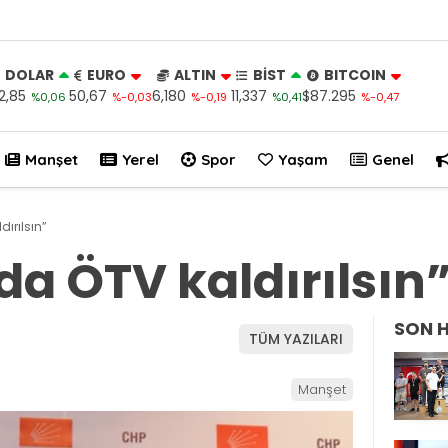
DOLAR
EURO
ALTIN
BİST
BITCOIN
2,85
50,67
6,180
11,337
$87.295
%0,06
%-0,03
%-0,19
%0,41
%-0,47
Manşet
Yerel
Spor
Yaşam
Genel
ırılsın”
a ÖTV kaldırılsın
SON 
TÜM YAZILARI
Manşet