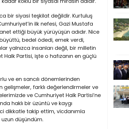
k kadar köklü bir siyasal mirasın adıdır.
a bir siyasi teşkilat değildir. Kurtuluş
umhuriyet’in ilk nefesi, Gazi Mustafa
net ettiği büyük yürüyüşün adıdır. Nice
 büyüttü, bedel ödedi, emek verdi,
ar yalnızca insanları değil, bir milletin
 Halk Partisi, işte o hafızanın en güçlü
orlu ve en sancılı dönemlerinden
 gelişmeler, farklı değerlendirmeler ve
elerimizde ve Cumhuriyet Halk Partisi’ne
nda haklı bir üzüntü ve kaygı
i dikkatle takip ettim, vicdanımla
n uzun düşündüm.