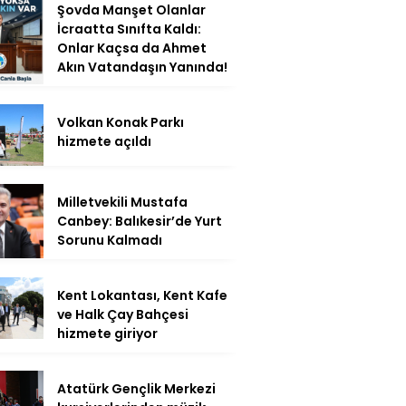
Şovda Manşet Olanlar
İcraatta Sınıfta Kaldı:
Onlar Kaçsa da Ahmet
Akın Vatandaşın Yanında!
Volkan Konak Parkı
hizmete açıldı
Milletvekili Mustafa
Canbey: Balıkesir’de Yurt
Sorunu Kalmadı
Kent Lokantası, Kent Kafe
ve Halk Çay Bahçesi
hizmete giriyor
Atatürk Gençlik Merkezi