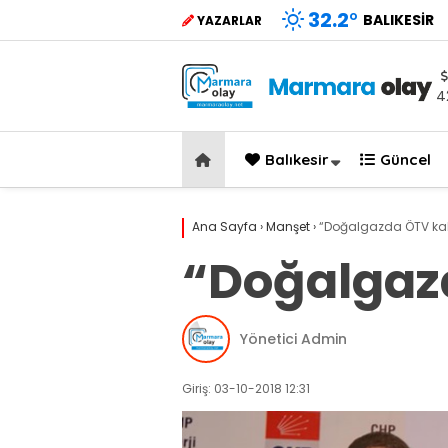
32.2
°
BALIKESIR
YAZARLAR
4
Balıkesir
Güncel
Ana Sayfa
›
Manşet
›
“Doğalgazda ÖTV kald
“Doğalgazd
Yönetici Admin
Giriş: 03-10-2018 12:31