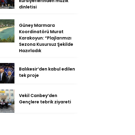
kursiyerlerinden müzik
dinletisi
Güney Marmara
Koordinatörü Murat
Karakoyun: “Plajlarımızı
Sezona Kusursuz Şekilde
Hazırladık
Balıkesir’den kabul edilen
tek proje
Vekil Canbey’den
Gençlere tebrik ziyareti