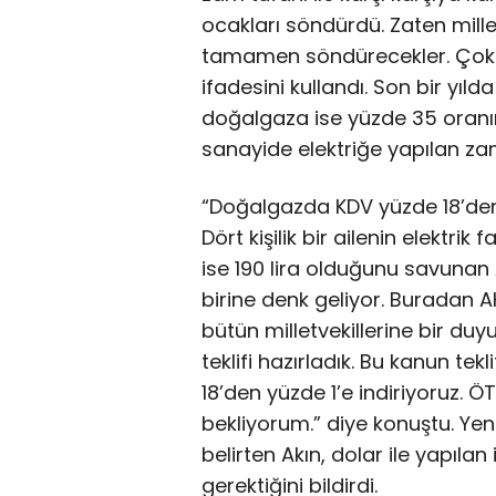
ocakları söndürdü. Zaten mill
tamamen söndürecekler. Çok z
ifadesini kullandı. Son bir yıl
doğalgaza ise yüzde 35 oranın
sanayide elektriğe yapılan zam
“Doğalgazda KDV yüzde 18’den 
Dört kişilik bir ailenin elektrik
ise 190 lira olduğunu savunan 
birine denk geliyor. Buradan AK
bütün milletvekillerine bir du
teklifi hazırladık. Bu kanun tek
18’den yüzde 1’e indiriyoruz. Ö
bekliyorum.” diye konuştu. Yen
belirten Akın, dolar ile yapıla
gerektiğini bildirdi.