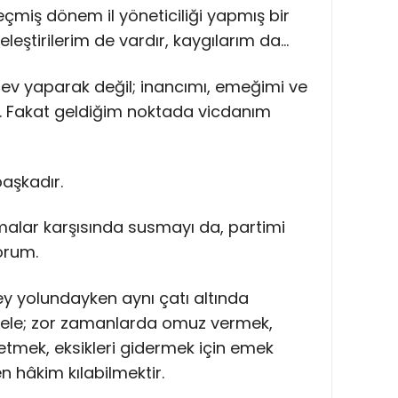
çmiş dönem il yöneticiliği yapmış bir
eleştirilerim de vardır, kaygılarım da…
ev yaparak değil; inancımı, emeğimi ve
m. Fakat geldiğim noktada vicdanım
başkadır.
alar karşısında susmayı da, partimi
orum.
y yolundayken aynı çatı altında
dele; zor zamanlarda omuz vermek,
etmek, eksikleri gidermek için emek
 hâkim kılabilmektir.