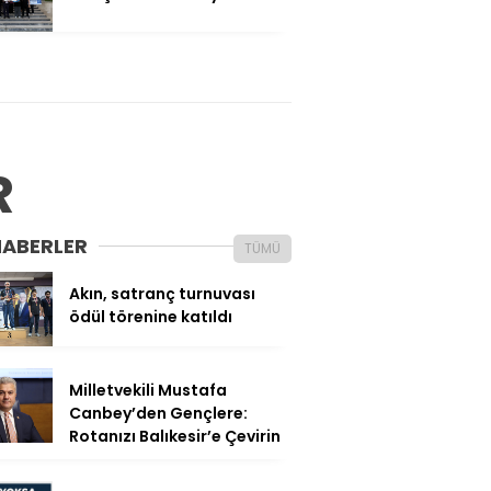
R
HABERLER
TÜMÜ
Akın, satranç turnuvası
ödül törenine katıldı
Milletvekili Mustafa
Canbey’den Gençlere:
Rotanızı Balıkesir’e Çevirin