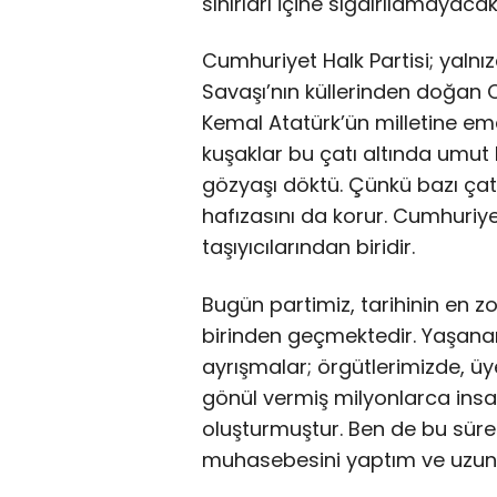
sınırları içine sığdırılamayaca
Cumhuriyet Halk Partisi; yalnızc
Savaşı’nın küllerinden doğan C
Kemal Atatürk’ün milletine ema
kuşaklar bu çatı altında umut
gözyaşı döktü. Çünkü bazı çatıl
hafızasını da korur. Cumhuriyet
taşıyıcılarından biridir.
Bugün partimiz, tarihinin en z
birinden geçmektedir. Yaşanan
ayrışmalar; örgütlerimizde, üy
gönül vermiş milyonlarca insa
oluşturmuştur. Ben de bu sürec
muhasebesini yaptım ve uzu