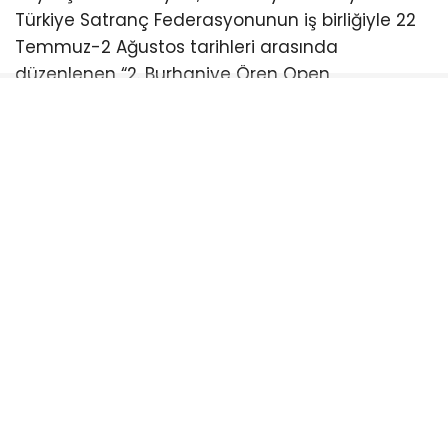
Türkiye Satranç Federasyonunun iş birliğiyle 22
Temmuz-2 Ağustos tarihleri arasında
düzenlenen “2. Burhaniye Ören Open
Uluslararası Açık Satranç Turnuvası Ödül
Töreni”ne katıldı.
Burhaniye Ahmet Akın Kültür
Merkezi’nde düzenlenen törene Akın’ın yanı sıra
CHP Balıkesir Milletvekili Serkan Sarı, Burhaniye
Belediye Başkanı Ali Kemal Deveciler, CHP
Balıkesir İl Başkanı Fikret Şahin, Türkiye Satranç
Federasyonu Başkanı Fethi Apaydın, Türkiye
Satranç Federasyonu (TSF) Balıkesir İl Temsilcisi
Mete Deniz, hakemler, antrenörler, sporcular,
veliler ve satrançseverler katıldı. Türkiye’nin ve
dünyanın farklı noktalarından gelen satranç
sporcularını buluşturan turnuvada ödüller
sahiplerini buldu.