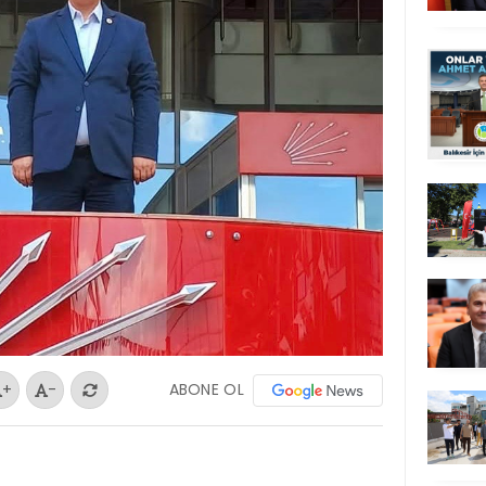
ABONE OL
+
-