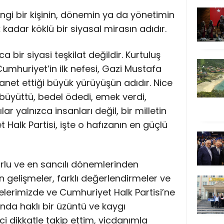
ngi bir kişinin, dönemin ya da yönetimin
k kadar köklü bir siyasal mirasın adıdır.
a bir siyasi teşkilat değildir. Kurtuluş
umhuriyet’in ilk nefesi, Gazi Mustafa
net ettiği büyük yürüyüşün adıdır. Nice
 büyüttü, bedel ödedi, emek verdi,
ar yalnızca insanları değil, bir milletin
 Halk Partisi, işte o hafızanın en güçlü
orlu ve en sancılı dönemlerinden
 gelişmeler, farklı değerlendirmeler ve
elerimizde ve Cumhuriyet Halk Partisi’ne
nda haklı bir üzüntü ve kaygı
i dikkatle takip ettim, vicdanımla