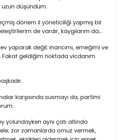
n uzun düşündüm.
çmiş dönem il yöneticiliği yapmış bir
eleştirilerim de vardır, kaygılarım da…
ev yaparak değil; inancımı, emeğimi ve
m. Fakat geldiğim noktada vicdanım
başkadır.
alar karşısında susmayı da, partimi
orum.
y yolundayken aynı çatı altında
dele; zor zamanlarda omuz vermek,
etmek, eksikleri gidermek için emek