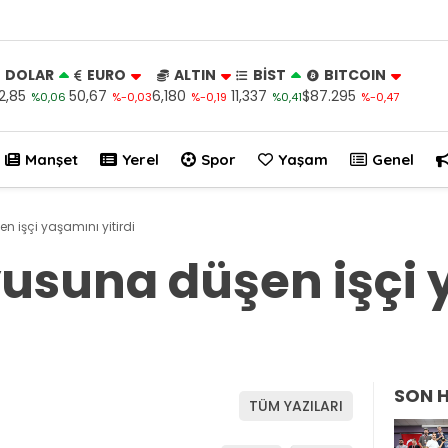
DOLAR
EURO
ALTIN
BİST
BITCOIN
2,85
50,67
6,180
11,337
$87.295
%0,06
%-0,03
%-0,19
%0,41
%-0,47
Manşet
Yerel
Spor
Yaşam
Genel
 işçi yaşamını yitirdi
usuna düşen işçi
SON 
TÜM YAZILARI