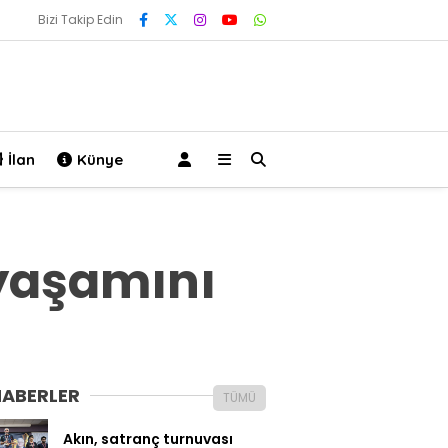
Bizi Takip Edin
İlan
Künye
 yaşamını
HABERLER
TÜMÜ
Akın, satranç turnuvası