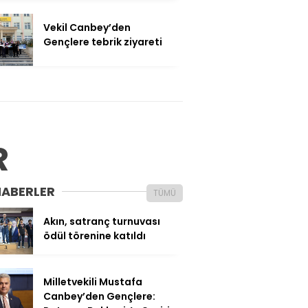
Vekil Canbey’den
Gençlere tebrik ziyareti
R
HABERLER
TÜMÜ
Akın, satranç turnuvası
ödül törenine katıldı
Milletvekili Mustafa
Canbey’den Gençlere: