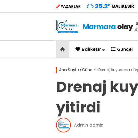
25.2
°
BALIKESIR
YAZARLAR
4
Balıkesir
Güncel
Ana Sayfa
›
Güncel
›
Drenaj kuyusuna düşen
Drenaj kuy
yitirdi
Admin admin