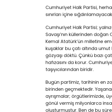
Cumhuriyet Halk Partisi, herha
sınırları içine sığdırılamayaca
Cumhuriyet Halk Partisi; yalnızc
Savaşı’nın küllerinden doğan C
Kemal Atatürk’ün milletine ema
kuşaklar bu çatı altında umut
gözyaşı döktü. Çünkü bazı çatıl
hafızasını da korur. Cumhuriyet
taşıyıcılarından biridir.
Bugün partimiz, tarihinin en z
birinden geçmektedir. Yaşanan
ayrışmalar; örgütlerimizde, üy
gönül vermiş milyonlarca insa
oluşturmuştur. Ben de bu sürec