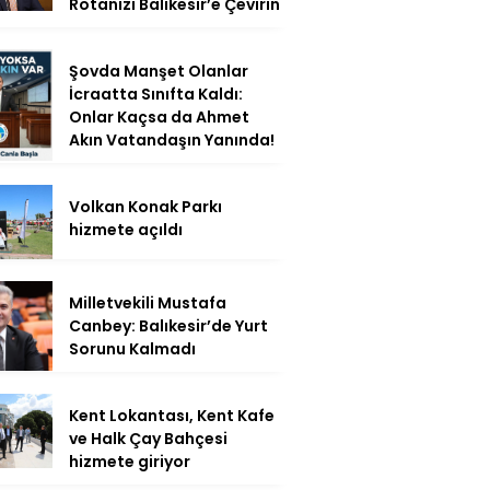
Rotanızı Balıkesir’e Çevirin
Şovda Manşet Olanlar
İcraatta Sınıfta Kaldı:
Onlar Kaçsa da Ahmet
Akın Vatandaşın Yanında!
Volkan Konak Parkı
hizmete açıldı
Milletvekili Mustafa
Canbey: Balıkesir’de Yurt
Sorunu Kalmadı
Kent Lokantası, Kent Kafe
ve Halk Çay Bahçesi
hizmete giriyor