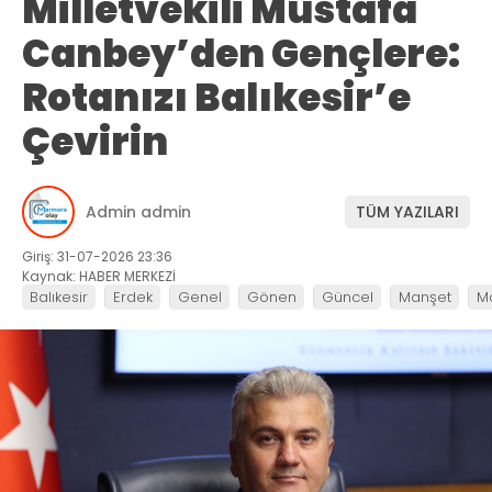
Milletvekili Mustafa
Canbey’den Gençlere:
Rotanızı Balıkesir’e
Çevirin
Admin admin
TÜM YAZILARI
Giriş: 31-07-2026 23:36
Kaynak: HABER MERKEZİ
Balıkesir
Erdek
Genel
Gönen
Güncel
Manşet
M