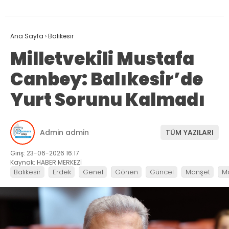
Ana Sayfa
›
Balıkesir
Milletvekili Mustafa
Canbey: Balıkesir’de
Yurt Sorunu Kalmadı
Admin admin
TÜM YAZILARI
Giriş: 23-06-2026 16:17
Kaynak: HABER MERKEZİ
Balıkesir
Erdek
Genel
Gönen
Güncel
Manşet
M