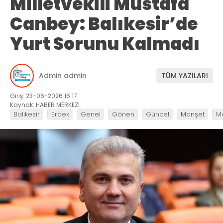
Milletvekili Mustafa
Canbey: Balıkesir’de
Yurt Sorunu Kalmadı
Admin admin
TÜM YAZILARI
Giriş: 23-06-2026 16:17
Kaynak: HABER MERKEZİ
Balıkesir
Erdek
Genel
Gönen
Güncel
Manşet
M