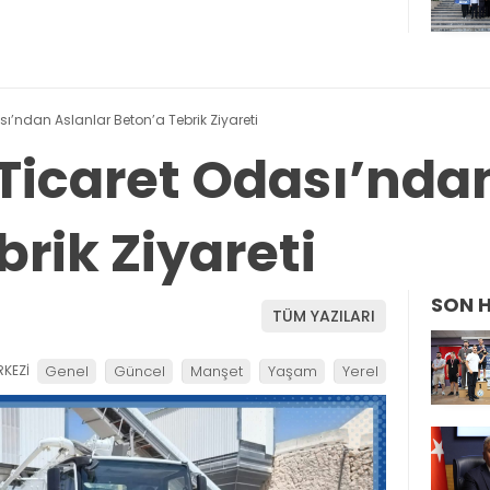
’ndan Aslanlar Beton’a Tebrik Ziyareti
icaret Odası’ndan
rik Ziyareti
SON 
TÜM YAZILARI
KEZİ
Genel
Güncel
Manşet
Yaşam
Yerel