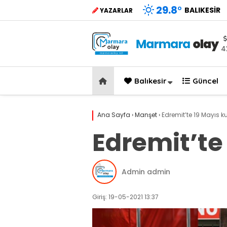
29.8
°
BALIKESIR
YAZARLAR
4
Balıkesir
Güncel
Ana Sayfa
›
Manşet
›
Edremit’te 19 Mayıs 
Edremit’te
Admin admin
Giriş: 19-05-2021 13:37