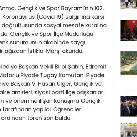
 Anma, Gençlik ve Spor Bayramı’nın 102.
 .Koronavirüs (Covid 19) salgınına karşı
er doğrultusunda sosyal mesafe kuralına
nde; Gençlik ve Spor İlçe Müdürlüğü
elenk sunumunun akabinde saygı
 ağızdan İstiklal Marşı okundu.
lediye Başkan Vekili Birol Şahin, Edremit
Motorlu Piyade Tugay Komutanı Piyade
diye Başkan V. Hasan Ülger, Gençlik ve
ire amirleri, siyasi parti ilçe başkanları
am ve önemine ilişkin konuşma Gençlik
 tarafından yapıldı. Öğrenciler
n ardından tören son buldu.