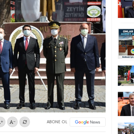
ABONE OL
+
-