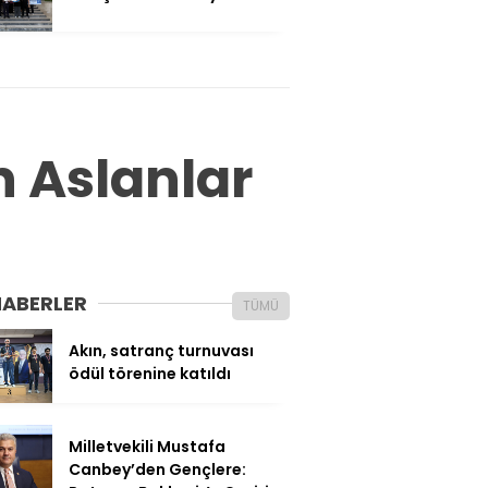
 Aslanlar
HABERLER
TÜMÜ
Akın, satranç turnuvası
ödül törenine katıldı
Milletvekili Mustafa
Canbey’den Gençlere: