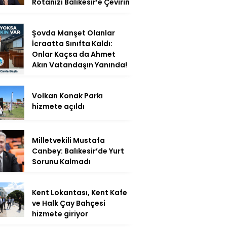
Rotanızı Balıkesir’e Çevirin
Şovda Manşet Olanlar
İcraatta Sınıfta Kaldı:
Onlar Kaçsa da Ahmet
Akın Vatandaşın Yanında!
Volkan Konak Parkı
hizmete açıldı
Milletvekili Mustafa
Canbey: Balıkesir’de Yurt
Sorunu Kalmadı
Kent Lokantası, Kent Kafe
ve Halk Çay Bahçesi
hizmete giriyor