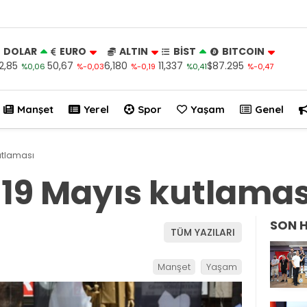
DOLAR
EURO
ALTIN
BİST
BITCOIN
2,85
50,67
6,180
11,337
$87.295
%0,06
%-0,03
%-0,19
%0,41
%-0,47
Manşet
Yerel
Spor
Yaşam
Genel
kutlaması
 19 Mayıs kutlamas
SON 
TÜM YAZILARI
Manşet
Yaşam