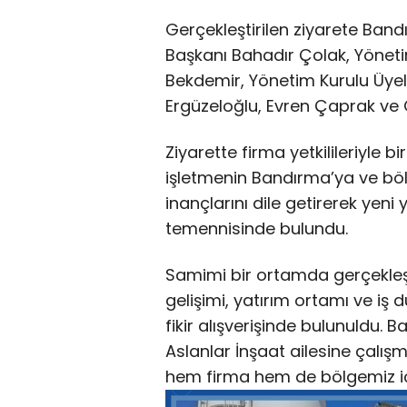
Gerçekleştirilen ziyarete Ban
Başkanı Bahadır Çolak, Yönet
Bekdemir, Yönetim Kurulu Üye
Ergüzeloğlu, Evren Çaprak ve O
Ziyarette firma yetkilileriyle b
işletmenin Bandırma’ya ve bö
inançlarını dile getirerek yeni 
temennisinde bulundu.
Samimi bir ortamda gerçekle
gelişimi, yatırım ortamı ve iş dü
fikir alışverişinde bulunuldu.
Aslanlar İnşaat ailesine çalışm
hem firma hem de bölgemiz için