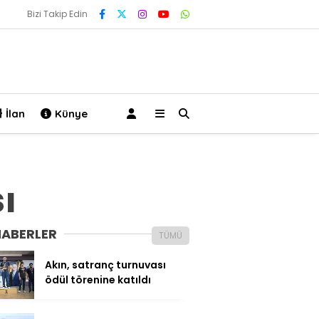
Bizi Takip Edin
İlan
Künye
ı
HABERLER
TÜMÜ
Akın, satranç turnuvası
ödül törenine katıldı