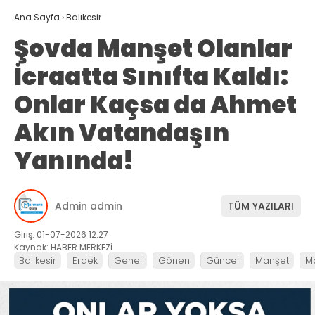
Ana Sayfa
›
Balıkesir
Şovda Manşet Olanlar
İcraatta Sınıfta Kaldı:
Onlar Kaçsa da Ahmet
Akın Vatandaşın
Yanında!
Admin admin
TÜM YAZILARI
Giriş: 01-07-2026 12:27
Kaynak: HABER MERKEZİ
Balıkesir
Erdek
Genel
Gönen
Güncel
Manşet
M