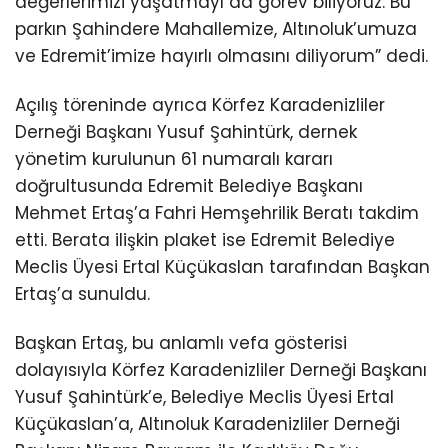
değerlerimizi yaşatmayı da görev biliyoruz. Bu
parkın Şahindere Mahallemize, Altınoluk’umuza
ve Edremit’imize hayırlı olmasını diliyorum” dedi.
Açılış töreninde ayrıca Körfez Karadenizliler
Derneği Başkanı Yusuf Şahintürk, dernek
yönetim kurulunun 61 numaralı kararı
doğrultusunda Edremit Belediye Başkanı
Mehmet Ertaş’a Fahri Hemşehrilik Beratı takdim
etti. Berata ilişkin plaket ise Edremit Belediye
Meclis Üyesi Ertal Küçükaslan tarafından Başkan
Ertaş’a sunuldu.
Başkan Ertaş, bu anlamlı vefa gösterisi
dolayısıyla Körfez Karadenizliler Derneği Başkanı
Yusuf Şahintürk’e, Belediye Meclis Üyesi Ertal
Küçükaslan’a, Altınoluk Karadenizliler Derneği