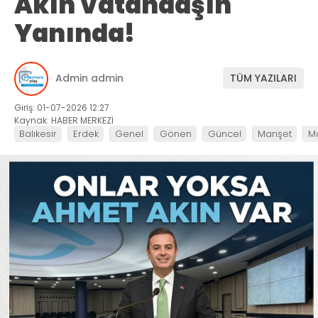
Akın Vatandaşın
Yanında!
Admin admin
TÜM YAZILARI
Giriş: 01-07-2026 12:27
Kaynak: HABER MERKEZİ
Balıkesir
Erdek
Genel
Gönen
Güncel
Manşet
M