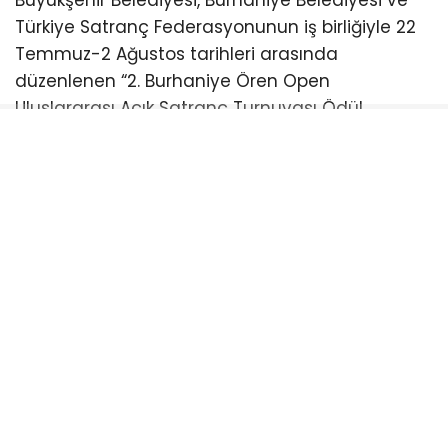
Türkiye Satranç Federasyonunun iş birliğiyle 22
Temmuz-2 Ağustos tarihleri arasında
düzenlenen “2. Burhaniye Ören Open
Uluslararası Açık Satranç Turnuvası Ödül
Töreni”ne katıldı.
Burhaniye Ahmet Akın Kültür
Merkezi’nde düzenlenen törene Akın’ın yanı sıra
CHP Balıkesir Milletvekili Serkan Sarı, Burhaniye
Belediye Başkanı Ali Kemal Deveciler, CHP
Balıkesir İl Başkanı Fikret Şahin, Türkiye Satranç
Federasyonu Başkanı Fethi Apaydın, Türkiye
Satranç Federasyonu (TSF) Balıkesir İl Temsilcisi
Mete Deniz, hakemler, antrenörler, sporcular,
veliler ve satrançseverler katıldı. Türkiye’nin ve
dünyanın farklı noktalarından gelen satranç
sporcularını buluşturan turnuvada ödüller
sahiplerini buldu.