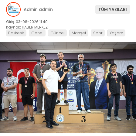
Admin admin
TÜM YAZILARI
Giriş: 03-08-2026 11:40
Kaynak: HABER MERKEZİ
Balıkesir
Genel
Güncel
Manşet
Spor
Yaşam