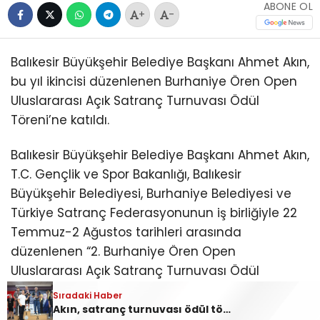
ABONE OL
+
-
Balıkesir Büyükşehir Belediye Başkanı Ahmet Akın,
bu yıl ikincisi düzenlenen Burhaniye Ören Open
Uluslararası Açık Satranç Turnuvası Ödül
Töreni’ne katıldı.
Balıkesir Büyükşehir Belediye Başkanı Ahmet Akın,
T.C. Gençlik ve Spor Bakanlığı, Balıkesir
Büyükşehir Belediyesi, Burhaniye Belediyesi ve
Türkiye Satranç Federasyonunun iş birliğiyle 22
Temmuz-2 Ağustos tarihleri arasında
düzenlenen “2. Burhaniye Ören Open
Uluslararası Açık Satranç Turnuvası Ödül
Töreni”ne katıldı.
Burhaniye Ahmet Akın Kültür
Sıradaki Haber
Merkezi’nde düzenlenen törene Akın’ın yanı sıra
Akın, satranç turnuvası ödül törenine katıldı