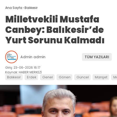
Ana Sayfa
›
Balıkesir
Milletvekili Mustafa
Canbey: Balıkesir’de
Yurt Sorunu Kalmadı
Admin admin
TÜM YAZILARI
Giriş: 23-06-2026 16:17
Kaynak: HABER MERKEZİ
Balıkesir
Erdek
Genel
Gönen
Güncel
Manşet
M