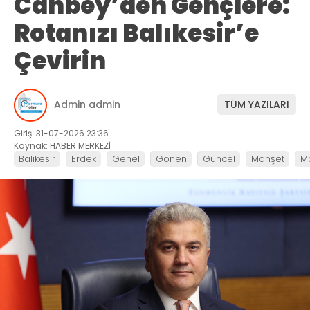
Canbey’den Gençlere:
Rotanızı Balıkesir’e
Çevirin
Admin admin
TÜM YAZILARI
Giriş: 31-07-2026 23:36
Kaynak: HABER MERKEZİ
Balıkesir
Erdek
Genel
Gönen
Güncel
Manşet
M