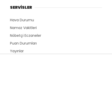
SERVİSLER
Hava Durumu
Namaz Vakitleri
Nöbetçi Eczaneler
Puan Durumları
Yayınlar
HAKKIMIZDA
Ana Sayfa
Yazarlar
Künye
Marmara Olay - Tüm Hakları Saklıdır. 2023