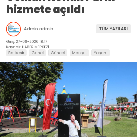
hizmete açıldı
Admin admin
TÜM YAZILARI
Giriş: 27-06-2026 18:17
Kaynak: HABER MERKEZİ
Balıkesir
Genel
Güncel
Manşet
Yaşam