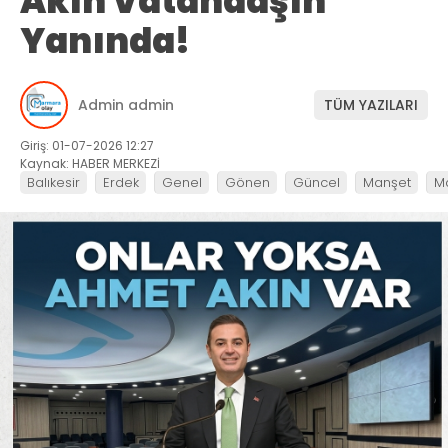
Akın Vatandaşın
Yanında!
Admin admin
TÜM YAZILARI
Giriş: 01-07-2026 12:27
Kaynak: HABER MERKEZİ
Balıkesir
Erdek
Genel
Gönen
Güncel
Manşet
M