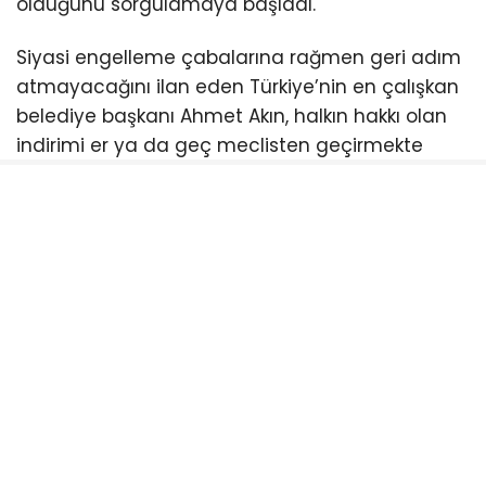
olduğunu sorgulamaya başladı.
Siyasi engelleme çabalarına rağmen geri adım
atmayacağını ilan eden Türkiye’nin en çalışkan
belediye başkanı Ahmet Akın, halkın hakkı olan
indirimi er ya da geç meclisten geçirmekte
kararlı. Balıkesirliler ise meclis sıralarını boş
bırakan bu anlayışa tepki gösterirken, bir sonraki
toplantıda kimlerin halkın indirimine “evet”
diyeceğini merakla bekliyor.