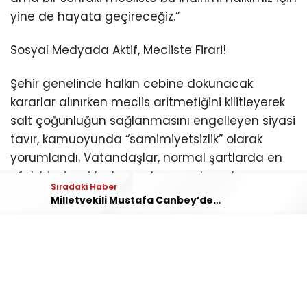
yine de hayata geçireceğiz.”
Sosyal Medyada Aktif, Mecliste Firari!
Şehir genelinde halkın cebine dokunacak
kararlar alınırken meclis aritmetiğini kilitleyerek
salt çoğunluğun sağlanmasını engelleyen siyasi
tavır, kamuoyunda “samimiyetsizlik” olarak
yorumlandı. Vatandaşlar, normal şartlarda en
ufak bir siyasi tartışmada sosyal medyayı ve
Sıradaki Haber
meydanları adeta abluka altına alan, şov ve
Milletvekili Mustafa Canbey’den Gençlere: Rotanızı Balıkesir’e Çevirin
algı siyasetinde en ön safta yürüyen isimlerin,
icraat makamında neden “ulaşılamaz”
olduğunu sorgulamaya başladı.
Siyasi engelleme çabalarına rağmen geri adım
atmayacağını ilan eden Türkiye’nin en çalışkan