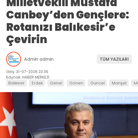
Milletvekili Mustafa
Canbey’den Gençlere:
Rotanızı Balıkesir’e
Çevirin
Admin admin
TÜM YAZILARI
Giriş: 31-07-2026 23:36
Kaynak: HABER MERKEZİ
Balıkesir
Erdek
Genel
Gönen
Güncel
Manşet
M