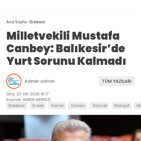
Ana Sayfa
›
Balıkesir
Milletvekili Mustafa
Canbey: Balıkesir’de
Yurt Sorunu Kalmadı
Admin admin
TÜM YAZILARI
Giriş: 23-06-2026 16:17
Kaynak: HABER MERKEZİ
Balıkesir
Erdek
Genel
Gönen
Güncel
Manşet
M